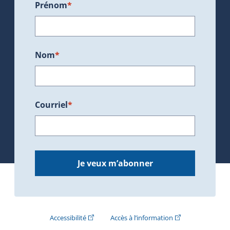
Prénom
*
Nom
*
Courriel
*
Je veux m’abonner
(Cet hyperlien externe s'ouvrira dans une nouve
(Cet hyperlien exte
Accessibilité
Accès à l’information