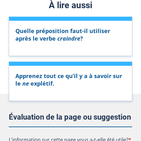
À lire aussi
Quelle préposition faut-il utiliser
après le verbe
craindre
?
Apprenez tout ce qu’il y a à savoir sur
le
ne
explétif.
Évaluation de la page ou suggestion
L’information sur cette page vous a-t-elle été utile?
L’information sur cette page vous a-t-elle été utile?
*