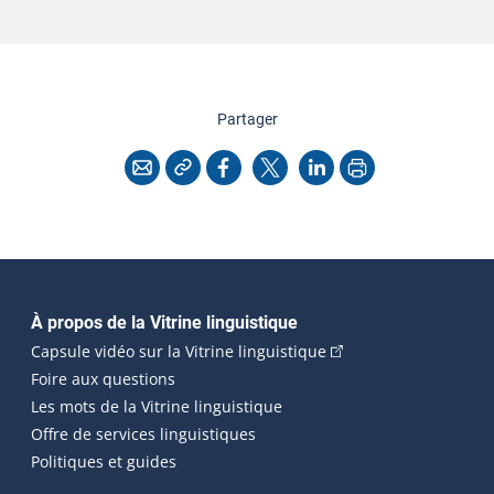
cette page
Partager
Copier l'adresse
Imprimer
Courriel
Facebook
X
LinkedIn
Navigation principale
À propos de la Vitrine linguistique
(Cet hyperlien externe
Capsule vidéo sur la Vitrine linguistique
Foire aux questions
Les mots de la Vitrine linguistique
Offre de services linguistiques
Politiques et guides