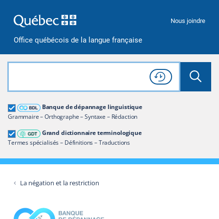
Passer à la recherche
Passer au contenu
Passer à la navigation
Nous joindre
Office québécois de la langue française
Rechercher dans tout le site
Lancer 
Consulter l'
Historique
de recherche
Grand dictionnaire terminologique
Banque de dépannage linguistique
Restreindre aux termes
Grammaire – Orthographe – Syntaxe – Rédaction
Grand dictionnaire terminologique
Termes spécialisés – Définitions – Traductions
La négation et la restriction