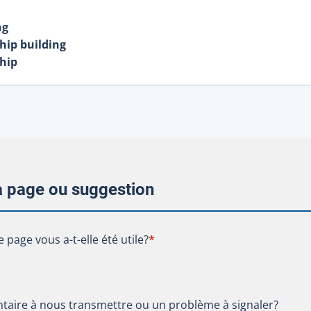
ng
hip building
hip
la page ou suggestion
te page vous a-t-elle été utile?
e page vous a-t-elle été utile?
*
aire à nous transmettre ou un problème à signaler?