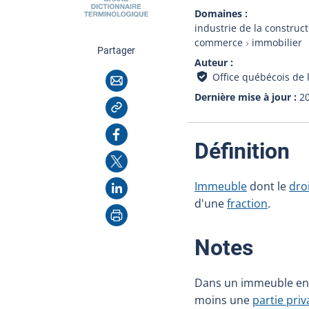
Domaines
industrie de la construc
commerce
immobilier
cette page
Partager
Auteur
Courriel
Office québécois de 
Dernière mise à jour
2
Copier l'adresse
Facebook
:
Définition
X
LinkedIn
Immeuble
dont le
dro
d'une
fraction
.
Imprimer
:
Notes
Dans un immeuble en c
moins une
partie priv