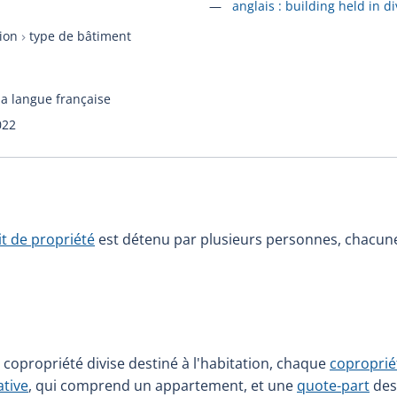
Accéder à la fiche en
anglais :
building held in d
tion
type de bâtiment
la langue française
022
it de propriété
est détenu par plusieurs personnes, chacune
opropriété divise destiné à l'habitation, chaque
copropriét
ative
, qui comprend un appartement, et une
quote-part
de