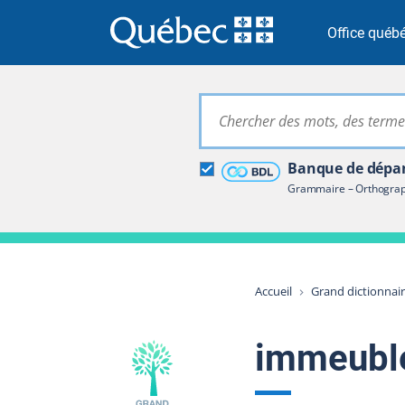
Passer à la recherche
Passer au contenu
Passer à la navigation
Office québé
Grand dictionna
Banque de dépan
Restreindre aux termes
Grammaire – Orthograph
Accueil
Grand dictionnai
immeuble