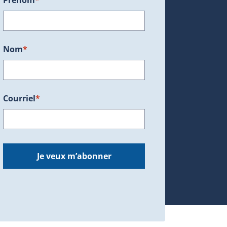
Prénom
*
ans une nouvelle fenêtre.)
Nom
*
Courriel
*
dans une nouvelle fenêtre.)
Je veux m’abonner