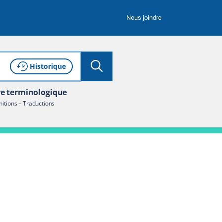
Nous joindre
Lancer la recherche
Consulter l'
de recherche
Historique
re terminologique
nitions – Traductions