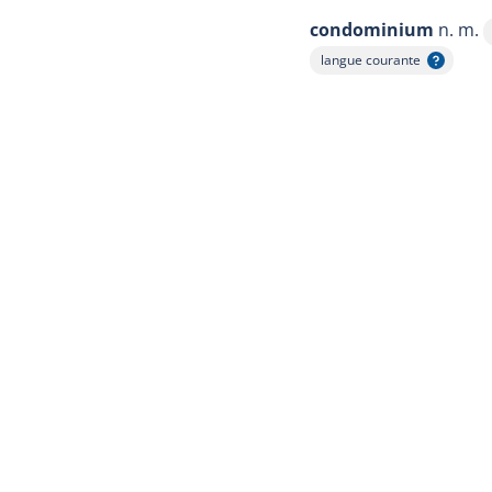
condominium
n. m.
langue courante
Afficher l'infobulle