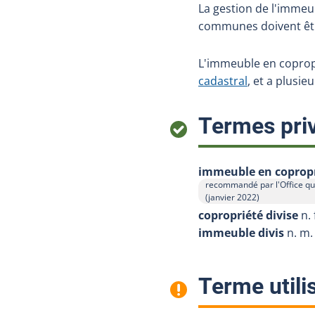
La gestion de l'immeu
communes doivent êtr
L'immeuble en copropr
cadastral
, et a plusie
Termes priv
immeuble en copropr
recommandé par l'Office qu
Afficher l'infobulle
(janvier 2022)
copropriété divise
n. 
immeuble divis
n. m.
Terme utili