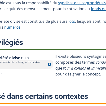
ble est sous la responsabilité du
syndicat des copropriétair
e acquittées mensuellement pour la cotisation au
fonds de
iété divise est constitué de plusieurs
lots
, lesquels sont i
urs
numéros
.
:
ilégiés
Il existe plusieurs syntagmes
iété divise
n. m.
composés des termes
condo
ébécois de la langue française
que
tour à condos
et
immeubl
f.
pour désigner le concept.
:
sé dans certains contextes