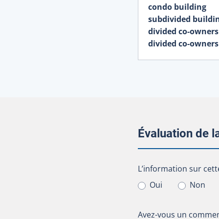
condo building
subdivided buildi
divided co-owners
divided co-owners
Évaluation de 
L’information sur cet
L’information sur cett
Oui
Non
Avez-vous un comment