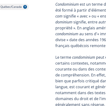
Condominium
est un terme d
Québec/Canada
Afficher l'infobulle
été formé à partir d'éléments
com
signifie « avec » ou « en
dominium
signifie, entre aut
propriété ». En anglais améri
condominium
au sens d'« im
divise » date des années 1960
français québécois remonte
Le terme
condominium
peut ê
certains contextes, notamm
courante ou dans des contex
de compréhension. En effet,
bien que parfois critiqué da
langue, est courant et génér
notamment dans des textes 
domaines du droit et de l'imm
généralement sans réserve. 