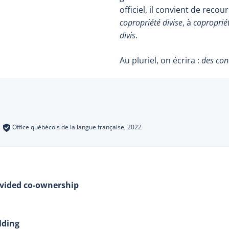
officiel, il convient de recour
copropriété divise
, à
copropriét
divis
.
Au pluriel, on écrira :
des co
s
:
Office québécois de la langue française,
2022
divided co-ownership
lding