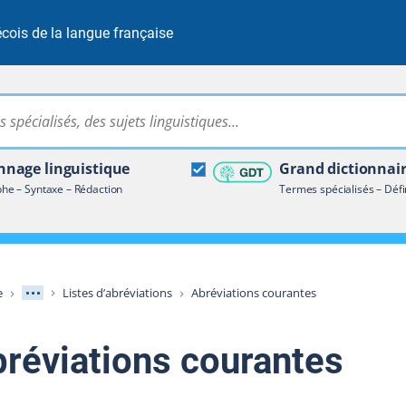
cois de la langue française
Rechercher dans tout le site
ire terminologique
nage linguistique
Grand dictionnai
e – Syntaxe – Rédaction
Termes spécialisés – Défi
Afficher les niveaux intermédiaires
e
Listes d’abréviations
Abréviations courantes
bréviations courantes