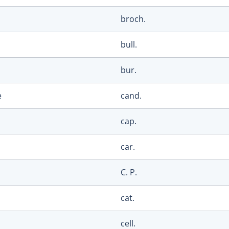
broch.
bull.
bur.
e
cand.
cap.
car.
C. P.
cat.
cell.