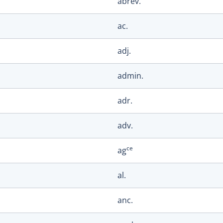
abrév.
ac.
adj.
admin.
adr.
adv.
ce
ag
al.
anc.