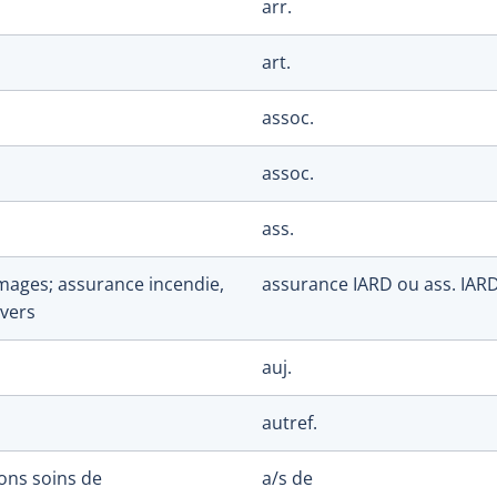
arr.
art.
assoc.
assoc.
ass.
ages; assurance incendie,
assurance IARD ou ass. IAR
ivers
auj.
autref.
ons soins de
a/s de