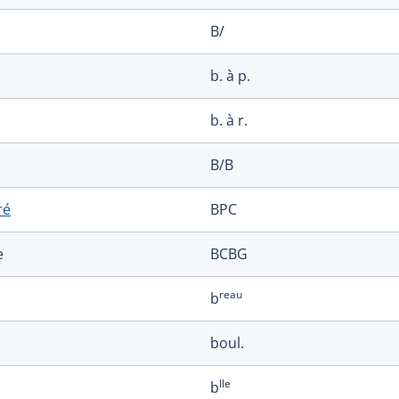
B/
b. à p.
b. à r.
B/B
ré
BPC
e
BCBG
reau
b
boul.
lle
b