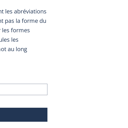
t les abréviations
nt pas la forme du
r les formes
les les
mot au long