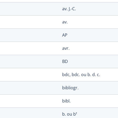
av. J.-C.
av.
AP
avr.
BD
bdc, bdc. ou b. d. c.
bibliogr.
bibl.
t
b. ou b