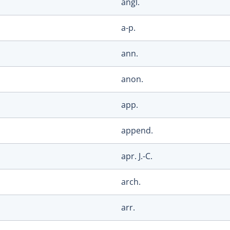
angl.
a-p.
ann.
anon.
app.
append.
apr. J.-C.
arch.
arr.