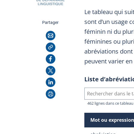
Le tableau qui sui
sont d’un usage c
cette page
Partager
féminin ni du plur
Courriel
féminines ou plur
Copier l'adresse
abréviations dont 
Facebook
peuvent varier en
X
Liste d’abréviati
LinkedIn
Imprimer
462 lignes dans ce tableau
Mot ou expressio