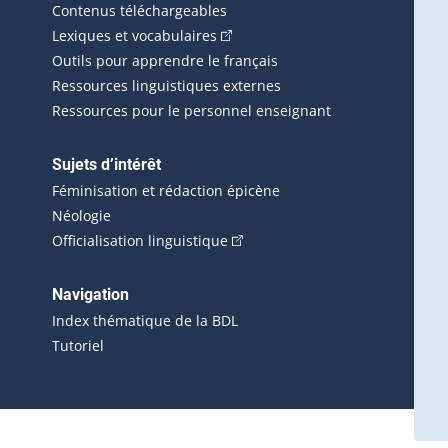
Contenus téléchargeables
(Cet hyperlien externe s'ouvrira d
Lexiques et vocabulaires
Outils pour apprendre le français
Ressources linguistiques externes
Ressources pour le personnel enseignant
Sujets d’intérêt
Féminisation et rédaction épicène
Néologie
(Cet hyperlien externe s'ouvrira 
Officialisation linguistique
rlien externe s'ouvrira dans une nouvelle fenêtre.)
 s'ouvrira dans une nouvelle fenêtre.)
erne s'ouvrira dans une nouvelle fenêtre.)
Navigation
ira dans une nouvelle fenêtre.)
Index thématique de la BDL
Tutoriel