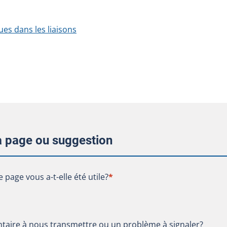
s dans les liaisons
la page ou suggestion
te page vous a-t-elle été utile?
e page vous a-t-elle été utile?
*
aire à nous transmettre ou un problème à signaler?