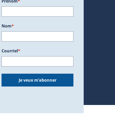
Prénom
*
ans une nouvelle fenêtre.)
Nom
*
Courriel
*
dans une nouvelle fenêtre.)
Je veux m’abonner