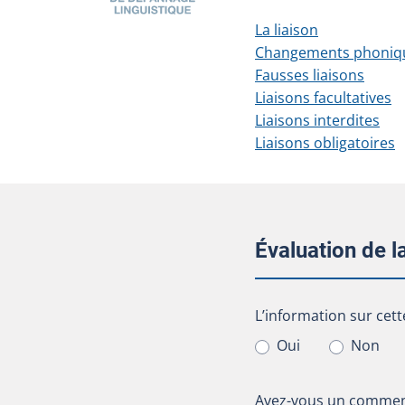
La liaison
Changements phonique
Fausses liaisons
Liaisons facultatives
Liaisons interdites
Liaisons obligatoires
Évaluation de 
L’information sur cet
L’information sur cett
Oui
Non
Avez-vous un comment