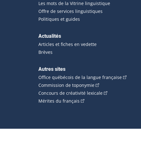
Les mots de la Vitrine linguistique
Offre de services linguistiques
Politiques et guides
Actualités
Articles et fiches en vedette
Brèves
Autres sites
(Cet hype
Office québécois de la langue française
(Cet hyperlien externe
Commission de toponymie
(Cet hyperlien ext
Concours de créativité lexicale
(Cet hyperlien externe s'ouvr
Mérites du français