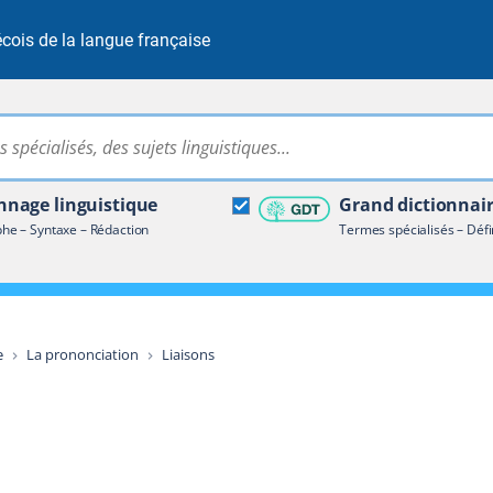
cois de la langue française
Rechercher dans tout le site
ire terminologique
nage linguistique
Grand dictionnai
e – Syntaxe – Rédaction
Termes spécialisés – Défi
e
La prononciation
Liaisons