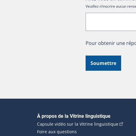
Veuillez n’inscrire aucun re
Pour obtenir une répo
Soumettre
Navigation principale
À propos de la Vitrine linguistique
(Cet hyp
Capsule vidéo sur la Vitrine linguistique
Foire aux questions