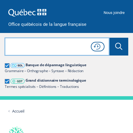
Passer à la recherche
Passer au contenu
Passer à la navigation
Nous joindre
Office québécois de la langue française
Rechercher dans tout le site
Lancer 
Consulter l'
Historique
de recherche
Grand dictionnaire terminologique
Banque de dépannage linguistique
Restreindre aux termes
Grammaire – Orthographe – Syntaxe – Rédaction
Grand dictionnaire terminologique
Termes spécialisés – Définitions – Traductions
Accueil