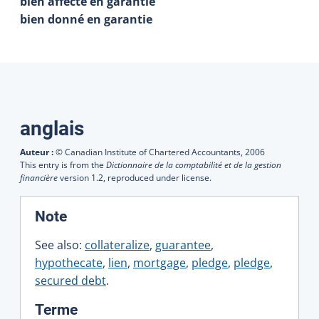
bien affecté en garantie
bien donné en garantie
Traductions
anglais
Auteur :
© Canadian Institute of Chartered Accountants,
2006
This entry is from the
Dictionnaire de la comptabilité et de la gestion
financière
version 1.2, reproduced under license.
:
Note
See also:
collateralize
,
guarantee
,
hypothecate
,
lien
,
mortgage
,
pledge
,
pledge
,
secured debt
.
:
Terme