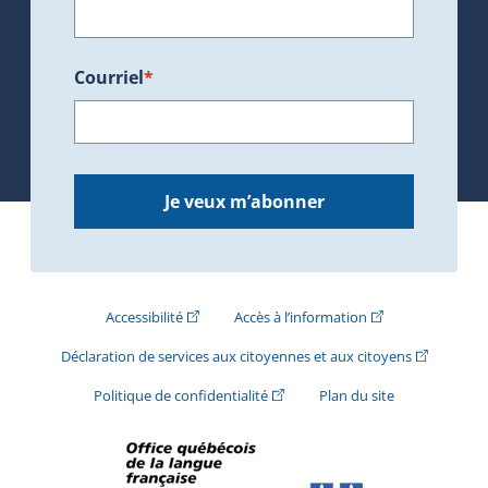
Courriel
*
Je veux m’abonner
(Cet hyperlien externe s'ouvrira dans une nouve
(Cet hyperlien exte
Accessibilité
Accès à l’information
(Cet hyperli
Déclaration de services aux citoyennes et aux citoyens
(Cet hyperlien externe s'ouvrira d
Politique de confidentialité
Plan du site