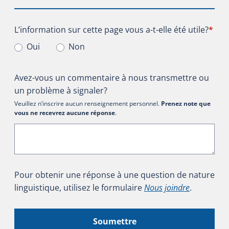
L’information sur cette page vous a-t-elle été utile?
L’information sur cette page vous a-t-elle été utile?
*
Oui
Non
Avez-vous un commentaire à nous transmettre ou
un problème à signaler?
Veuillez n’inscrire aucun renseignement personnel.
Prenez note que
vous ne recevrez aucune réponse
.
Pour obtenir une réponse à une question de nature
linguistique, utilisez le formulaire
Nous joindre
.
Soumettre