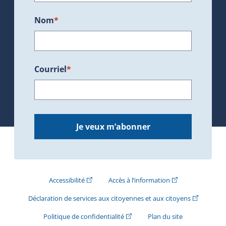
Nom
*
Courriel
*
Je veux m’abonner
(Cet hyperlien externe s'ouvrira dans une nouve
(Cet hyperlien exte
Accessibilité
Accès à l’information
(Cet hyperli
Déclaration de services aux citoyennes et aux citoyens
(Cet hyperlien externe s'ouvrira d
Politique de confidentialité
Plan du site