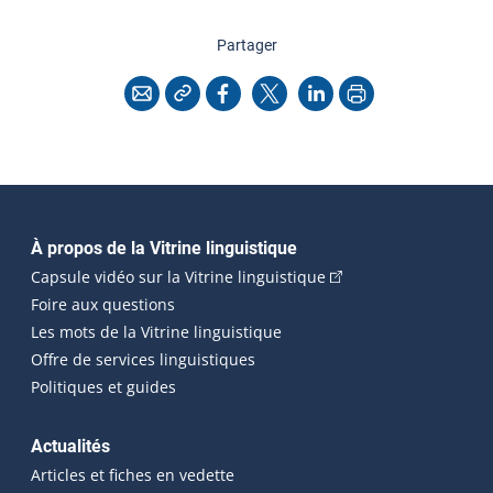
cette page
Partager
Copier l'adresse
Imprimer
Courriel
Facebook
X
LinkedIn
Navigation principale
À propos de la Vitrine linguistique
(Cet hyperlien externe
Capsule vidéo sur la Vitrine linguistique
Foire aux questions
Les mots de la Vitrine linguistique
Offre de services linguistiques
Politiques et guides
Actualités
Articles et fiches en vedette