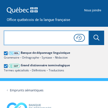
Passer à la recherche
Passer au contenu
Passer à la navigation
Nous joindre
Office québécois de la langue française
Rechercher dans tout le site
Lancer 
Consulter l'
Historique
de recherche
Grand dictionnaire terminologique
Banque de dépannage linguistique
Restreindre aux termes
Grammaire – Orthographe – Syntaxe – Rédaction
Grand dictionnaire terminologique
Termes spécialisés – Définitions – Traductions
Emprunts sémantiques