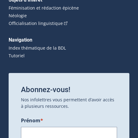
Féminisation et rédaction épicène
Néologie
(Cet hyperlien externe s'ouvrira dan
Officialisation linguistique
Navigation
Index thématique de la BDL
Tutoriel
Abonnez-vous!
Nos infolettres vous permettent d’avoir accès
à plusieurs ressources.
Prénom
*