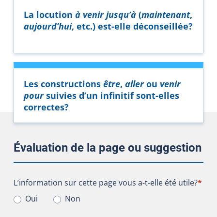
La locution
à venir jusqu’à
(
maintenant
,
aujourd’hui
, etc.) est-elle déconseillée?
Les constructions
être
,
aller
ou
venir
pour
suivies d’un infinitif sont-elles
correctes?
Évaluation de la page ou suggestion
L’information sur cette page vous a-t-elle été utile?
L’information sur cette page vous a-t-elle été utile?
*
Oui
Non