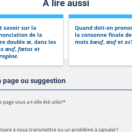
À lire aussi
t savoir sur la
Quand doit-on prono
nonciation de la
la consonne finale de
tre double
œ
, dans les
mots
bœuf
,
œuf
et
os
ts
œuf
,
fœtus
et
rogène
.
la page ou suggestion
te page vous a-t-elle été utile?
e page vous a-t-elle été utile?
*
aire à nous transmettre ou un problème à signaler?