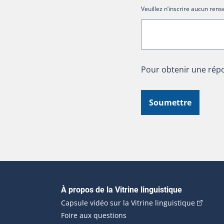
Veuillez n’inscrire aucun re
Pour obtenir une répo
Soumettre
Navigation principale
À propos de la Vitrine linguistique
(Cet hyp
Capsule vidéo sur la Vitrine linguistique
Foire aux questions