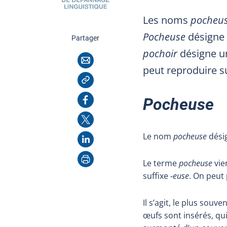
Les noms
pocheu
Pocheuse
désigne 
cette page
Partager
pochoir
désigne un
Courriel
peut reproduire su
Copier l'adresse
Facebook
Pocheuse
X
Le nom
pocheuse
désig
LinkedIn
Imprimer
Le terme
pocheuse
vie
suffixe ‑
euse
. On peut 
Il s’agit, le plus souv
œufs sont insérés, qui