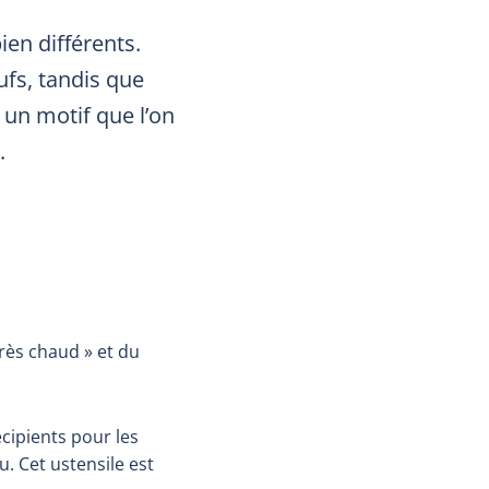
en différents.
ufs, tandis que
 un motif que l’on
.
 très chaud » et du
écipients pour les
u. Cet ustensile est