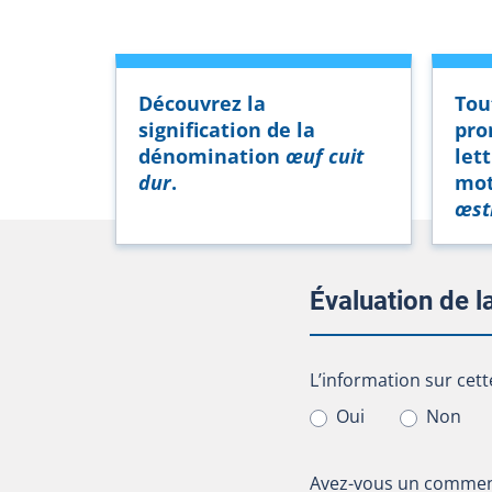
Découvrez la
Tou
signification de la
pro
dénomination
œuf cuit
let
dur
.
mo
œst
Évaluation de 
L’information sur cet
L’information sur cett
Oui
Non
Avez-vous un comment