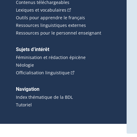
Contenus téléchargeables
(Cet hyperlien externe s'ouvrira d
Lexiques et vocabulaires
Outils pour apprendre le français
Ressources linguistiques externes
Ressources pour le personnel enseignant
Sujets d’intérêt
Féminisation et rédaction épicène
Néologie
(Cet hyperlien externe s'ouvrira 
Officialisation linguistique
rlien externe s'ouvrira dans une nouvelle fenêtre.)
 s'ouvrira dans une nouvelle fenêtre.)
erne s'ouvrira dans une nouvelle fenêtre.)
Navigation
ira dans une nouvelle fenêtre.)
Index thématique de la BDL
Tutoriel