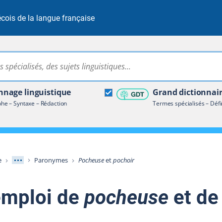
cois de la langue française
Rechercher dans tout le site
ire terminologique
nage linguistique
Grand dictionnai
e – Syntaxe – Rédaction
Termes spécialisés – Défi
Afficher les niveaux intermédiaires
e
Paronymes
Pocheuse
et
pochoir
emploi de
pocheuse
et d