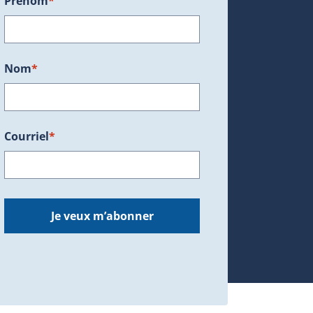
Prénom
*
ans une nouvelle fenêtre.)
Nom
*
Courriel
*
dans une nouvelle fenêtre.)
Je veux m’abonner