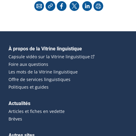
Copier l'adresse
Imprimer
Courriel
Facebook
X
LinkedIn
Navigation principale
À propos de la Vitrine linguistique
(Cet hyperlien externe
Capsule vidéo sur la Vitrine linguistique
Foire aux questions
Les mots de la Vitrine linguistique
Offre de services linguistiques
Politiques et guides
Actualités
Articles et fiches en vedette
Brèves
Autres sites