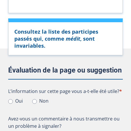
Consultez la liste des participes
passés qui, comme
médit
, sont
invariables.
Évaluation de la page ou suggestion
L’information sur cette page vous a-t-elle été utile?
L’information sur cette page vous a-t-elle été utile?
*
Oui
Non
Avez-vous un commentaire à nous transmettre ou
un problème à signaler?