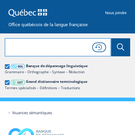
Passer à la recherche
Passer au contenu
Passer à la navigation
Nous joindre
Office québécois de la langue française
Rechercher dans tout le site
Lancer 
Consulter l'
Historique
de recherche
Grand dictionnaire terminologique
Banque de dépannage linguistique
Restreindre aux termes
Grammaire – Orthographe – Syntaxe – Rédaction
Grand dictionnaire terminologique
Termes spécialisés – Définitions – Traductions
Nuances sémantiques