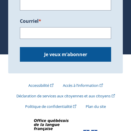
Courriel
*
Je veux m’abonner
(Cet hyperlien externe s'ouvrira dans une nouve
(Cet hyperlien exte
Accessibilité
Accès à l’information
(Cet hyperli
Déclaration de services aux citoyennes et aux citoyens
(Cet hyperlien externe s'ouvrira d
Politique de confidentialité
Plan du site