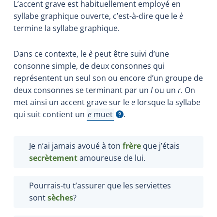
L’accent grave est habituellement employé en
syllabe graphique ouverte, c’est-à-dire que le
è
termine la syllabe graphique.
Dans ce contexte, le
è
peut être suivi d’une
consonne simple, de deux consonnes qui
représentent un seul son ou encore d’un groupe de
deux consonnes se terminant par un
l
ou un
r
. On
met ainsi un accent grave sur le
e
lorsque la syllabe
qui suit contient un
e
muet
.
Afficher l'infobulle
Je n’ai jamais avoué à ton
frère
que j’étais
secrètement
amoureuse de lui.
Pourrais-tu t’assurer que les serviettes
sont
sèches
?