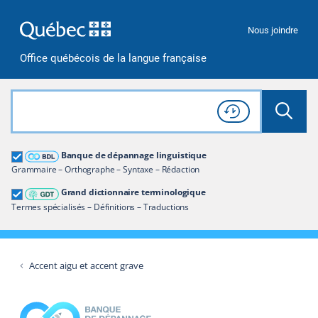
Passer à la recherche
Passer au contenu
Passer à la navigation
Nous joindre
Office québécois de la langue française
Rechercher dans tout le site
Lancer 
Consulter l'
Historique
de recherche
Grand dictionnaire terminologique
Banque de dépannage linguistique
Restreindre aux termes
Grammaire – Orthographe – Syntaxe – Rédaction
Grand dictionnaire terminologique
Termes spécialisés – Définitions – Traductions
Accent aigu et accent grave