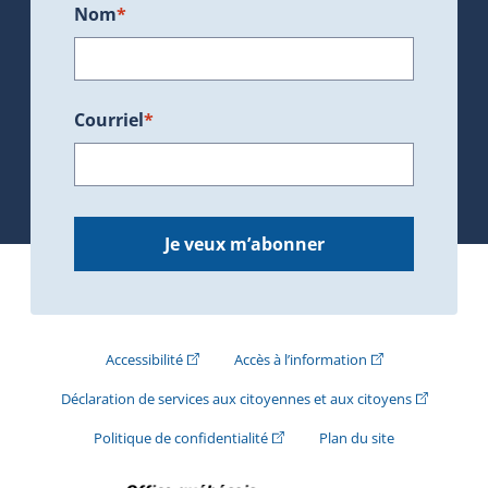
Nom
*
Courriel
*
Je veux m’abonner
(Cet hyperlien externe s'ouvrira dans une nouve
(Cet hyperlien exte
Accessibilité
Accès à l’information
(Cet hyperli
Déclaration de services aux citoyennes et aux citoyens
(Cet hyperlien externe s'ouvrira d
Politique de confidentialité
Plan du site