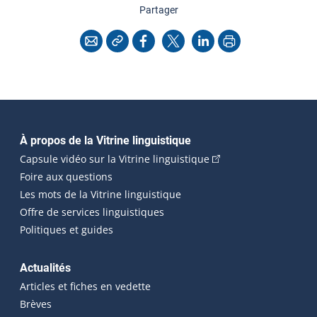
cette page
Partager
Copier l'adresse
Imprimer
Courriel
Facebook
X
LinkedIn
Navigation principale
À propos de la Vitrine linguistique
(Cet hyperlien externe
Capsule vidéo sur la Vitrine linguistique
Foire aux questions
Les mots de la Vitrine linguistique
Offre de services linguistiques
Politiques et guides
Actualités
Articles et fiches en vedette
Brèves