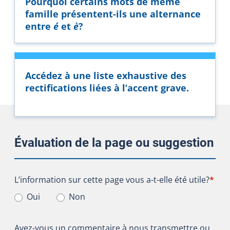
Pourquoi certains mots de même
famille présentent-ils une alternance
entre
é
et
è
?
Accédez à une liste exhaustive des
rectifications liées à l’accent grave.
Évaluation de la page ou suggestion
L’information sur cette page vous a-t-elle été utile?
L’information sur cette page vous a-t-elle été utile?
*
Oui
Non
Avez-vous un commentaire à nous transmettre ou