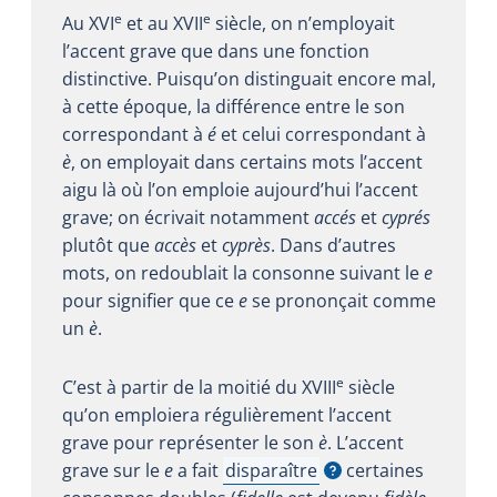
e
e
Au XVI
et au XVII
siècle, on n’employait
l’accent grave que dans une fonction
distinctive. Puisqu’on distinguait encore mal,
à cette époque, la différence entre le son
correspondant à
é
et celui correspondant à
è
, on employait dans certains mots l’accent
aigu là où l’on emploie aujourd’hui l’accent
grave; on écrivait notamment
accés
et
cyprés
plutôt que
accès
et
cyprès
. Dans d’autres
mots, on redoublait la consonne suivant le
e
pour signifier que ce
e
se prononçait comme
un
è
.
e
C’est à partir de la moitié du XVIII
siècle
qu’on emploiera régulièrement l’accent
grave pour représenter le son
è
. L’accent
grave sur le
e
a fait
disparaître
certaines
Afficher l'infobulle