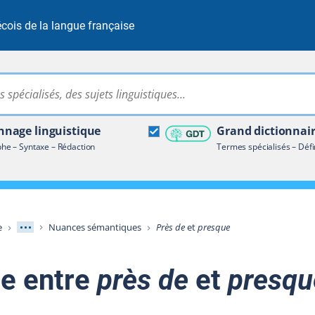
cois de la langue française
Rechercher dans tout le site
ire terminologique
nage linguistique
Grand dictionnai
e – Syntaxe – Rédaction
Termes spécialisés – Défi
Afficher les niveaux intermédiaires
e
Nuances sémantiques
Près de
et
presque
ce entre
près de
et
presqu