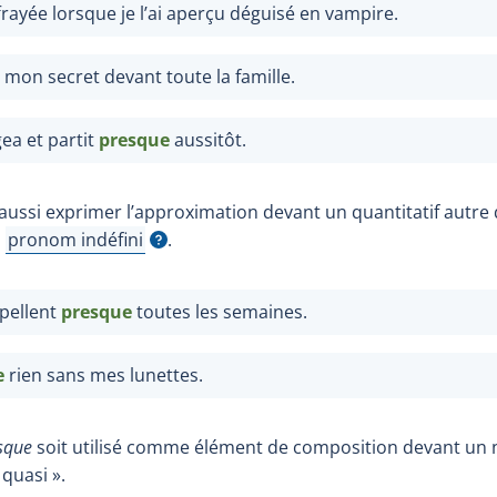
rayée lorsque je l’ai aperçu déguisé en vampire.
mon secret devant toute la famille.
ea et partit
presque
aussitôt.
aussi exprimer l’approximation devant un quantitatif autre 
n
pronom indéfini
.
Afficher l'infobulle
pellent
presque
toutes les semaines.
e
rien sans mes lunettes.
sque
soit utilisé comme élément de composition devant un n
 quasi ».