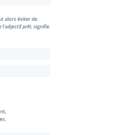
faut alors éviter de
 l’adjectif
prêt
, signifie
)
nt,
es.