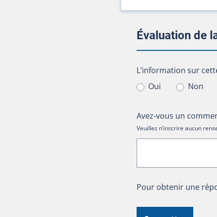
Évaluation de 
L’information sur cet
L’information sur cett
Oui
Non
Avez-vous un comment
Veuillez n’inscrire aucun re
Pour obtenir une répo