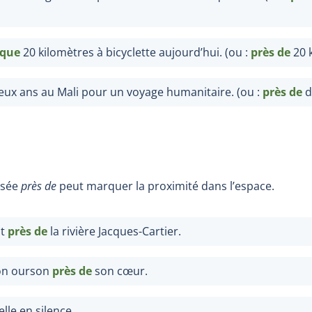
sque
20 kilomètres à bicyclette aujourd’hui. (ou :
près de
20
ux ans au Mali pour un voyage humanitaire. (ou :
près de
d
osée
près de
peut marquer la proximité dans l’espace.
ut
près de
la rivière Jacques-Cartier.
son ourson
près de
son cœur.
elle en silence.