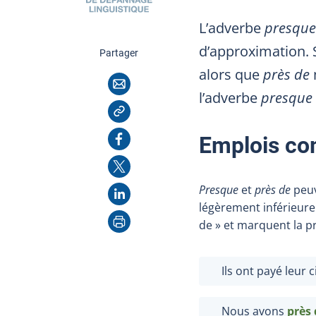
L’adverbe
presque
d’approximation. S
cette page
Partager
alors que
près de
m
Courriel
l’adverbe
presque
Copier l'adresse
Facebook
Emplois c
X
Presque
et
près de
peuv
LinkedIn
légèrement inférieure 
Imprimer
de » et marquent la 
Ils ont payé leur
Nous avons
près 