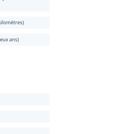
kilomètres
)
eux ans
)