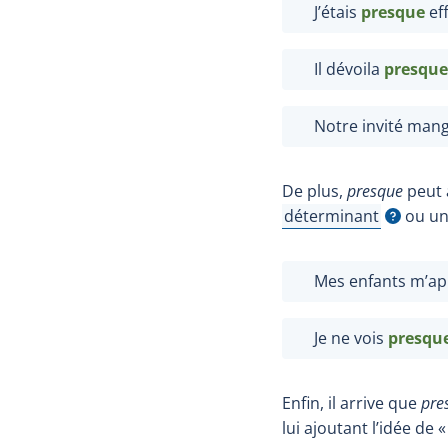
J’étais
presque
eff
Il dévoila
presque
Notre invité mang
De plus,
presque
peut 
déterminant
ou u
Afficher l'infobulle
Mes enfants m’ap
Je ne vois
presqu
Enfin, il arrive que
pre
lui ajoutant l’idée de «