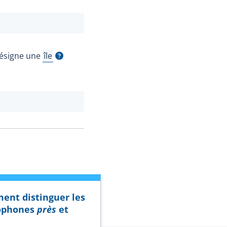
désigne une
île
e
Afficher l'infobulle
nt distinguer les
phones
près
et