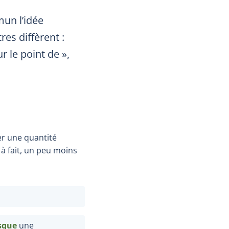
un l’idée
res diffèrent :
r le point de »,
er une quantité
 à fait, un peu moins
sque
une