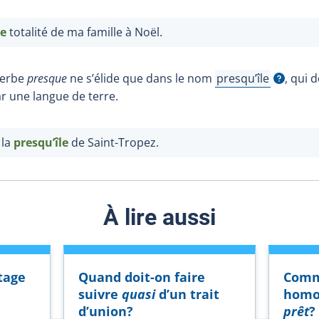
e
totalité de ma famille à Noël.
dverbe
presque
ne s’élide que dans le nom
presqu’île
, qui 
Afficher l'infobull
ar une langue de terre.
 la
presqu’île
de Saint-Tropez.
À lire aussi
tage
Quand doit-on faire
Comme
suivre
quasi
d’un trait
homo
d’union?
prêt
?