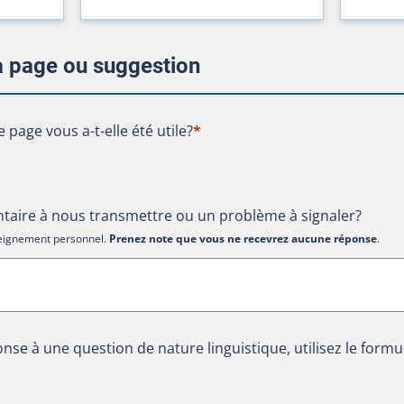
la page ou suggestion
te page vous a-t-elle été utile?
e page vous a-t-elle été utile?
*
aire à nous transmettre ou un problème à signaler?
nseignement personnel.
Prenez note que vous ne recevrez aucune réponse
.
nse à une question de nature linguistique, utilisez le formu