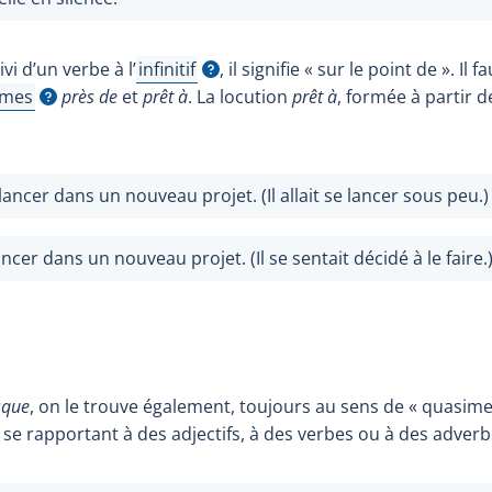
ivi d’un verbe à
l’
infinitif
, il signifie « sur le point de ». Il 
Afficher l'infobulle
ymes
près de
et
prêt à
. La locution
prêt à
, formée à partir de
r l'infobulle
lancer dans un nouveau projet. (Il allait se lancer sous peu.)
ncer dans un nouveau projet. (Il se sentait décidé à le faire.
sque
, on le trouve également, toujours au sens de « quasime
se rapportant à des adjectifs, à des verbes ou à des adverb