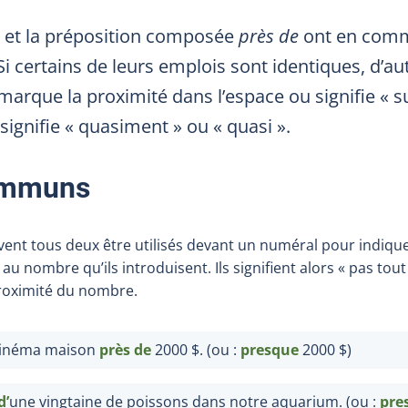
et la préposition composée
près de
ont en comm
i certains de leurs emplois sont identiques, d’aut
arque la proximité dans l’espace ou signifie « su
signifie « quasiment » ou « quasi ».
ommuns
ent tous deux être utilisés devant un numéral pour indiqu
au nombre qu’ils introduisent. Ils signifient alors « pas tout
proximité du nombre.
 cinéma maison
près de
2000 $. (ou :
presque
2000 $
)
d
’
une vingtaine de poissons dans notre aquarium. (ou :
pre