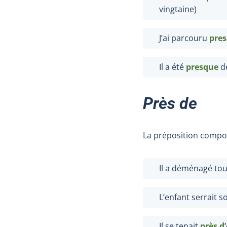
vingtaine
)
J’ai parcouru
pre
Il a été
presque
de
Près de
La préposition comp
Il a déménagé to
L’enfant serrait 
Il se tenait
près d’