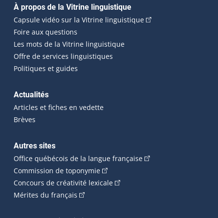
Navigation principale
À propos de la Vitrine linguistique
(Cet hyperlien externe
Capsule vidéo sur la Vitrine linguistique
Foire aux questions
Les mots de la Vitrine linguistique
Offre de services linguistiques
Politiques et guides
Actualités
Articles et fiches en vedette
Brèves
Autres sites
(Cet hyperlien externe 
Office québécois de la langue française
(Cet hyperlien externe s'ouvrira dan
Commission de toponymie
(Cet hyperlien externe s'ouvrira
Concours de créativité lexicale
(Cet hyperlien externe s'ouvrira dans une n
Mérites du français