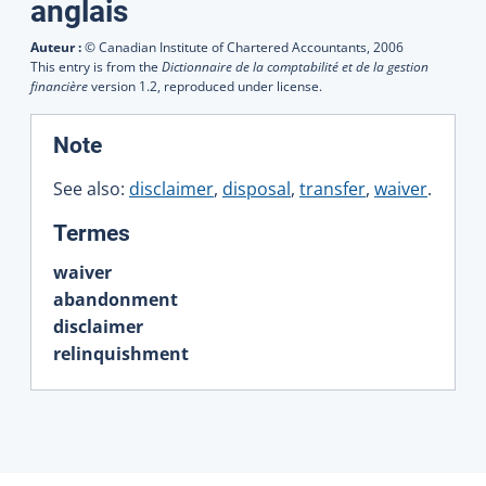
Traductions
anglais
Auteur :
© Canadian Institute of Chartered Accountants,
2006
This entry is from the
Dictionnaire de la comptabilité et de la gestion
financière
version 1.2, reproduced under license.
:
Note
See also:
disclaimer
,
disposal
,
transfer
,
waiver
.
:
Termes
waiver
abandonment
disclaimer
relinquishment