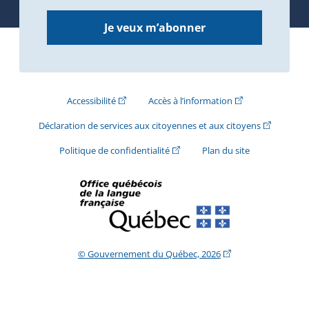
Je veux m’abonner
(Cet hyperlien externe s'ouvrira dans une nouve
(Cet hyperlien exte
Accessibilité
Accès à l’information
(Cet hyperli
Déclaration de services aux citoyennes et aux citoyens
(Cet hyperlien externe s'ouvrira d
Politique de confidentialité
Plan du site
(Cet hyperlien extern
© Gouvernement du Québec, 2026