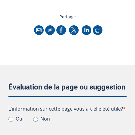
cette page
Partager
Copier l'adresse
Imprimer
Courriel
Facebook
X
LinkedIn
Évaluation de la page ou suggestion
L’information sur cette page vous a-t-elle été utile?
L’information sur cette page vous a-t-elle été utile?
*
Oui
Non