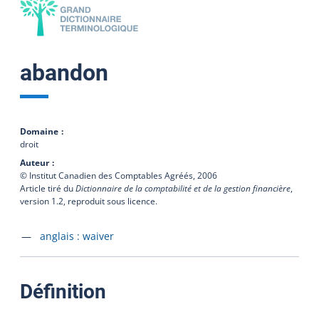
abandon
Domaine
droit
Auteur
© Institut Canadien des Comptables Agréés,
2006
Article tiré du
Dictionnaire de la comptabilité et de la gestion financière
,
version 1.2, reproduit sous licence.
Accéder à la fiche en
anglais :
waiver
:
Définition