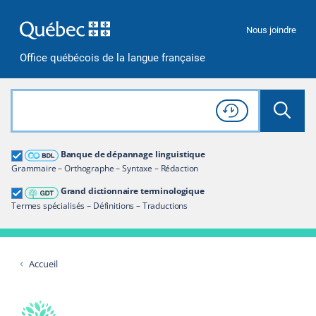
Passer à la recherche
Passer au contenu
Passer à la navigation
Nous joindre
Office québécois de la langue française
Rechercher dans tout le site
Lancer 
Consulter l'
Historique
de recherche
Grand dictionnaire terminologique
Banque de dépannage linguistique
Restreindre aux termes
Grammaire – Orthographe – Syntaxe – Rédaction
Grand dictionnaire terminologique
Termes spécialisés – Définitions – Traductions
Accueil