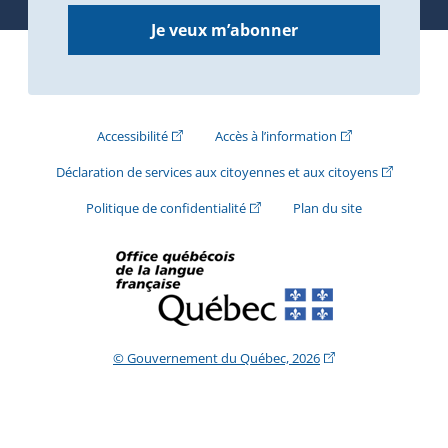
Je veux m’abonner
(Cet hyperlien externe s'ouvrira dans une nouve
(Cet hyperlien exte
Accessibilité
Accès à l’information
(Cet hyperli
Déclaration de services aux citoyennes et aux citoyens
(Cet hyperlien externe s'ouvrira d
Politique de confidentialité
Plan du site
(Cet hyperlien extern
© Gouvernement du Québec, 2026