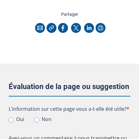
cette page
Partager
Copier l'adresse
Imprimer
Courriel
Facebook
X
LinkedIn
Évaluation de la page ou suggestion
L’information sur cette page vous a-t-elle été utile?
L’information sur cette page vous a-t-elle été utile?
*
Oui
Non
Avez-vous un commentaire à nous transmettre ou