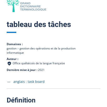
tableau des tâches
Domaines
gestion
gestion des opérations et de la production
informatique
Auteur
Office québécois de la langue française
Dernière mise à jour
2021
Accéder à la fiche en
anglais :
task board
:
Définition