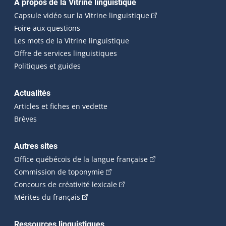
Navigation principale
À propos de la Vitrine linguistique
(Cet hyperlien externe
Capsule vidéo sur la Vitrine linguistique
Foire aux questions
Les mots de la Vitrine linguistique
Offre de services linguistiques
Politiques et guides
Actualités
Articles et fiches en vedette
Brèves
Autres sites
(Cet hyperlien externe 
Office québécois de la langue française
(Cet hyperlien externe s'ouvrira dan
Commission de toponymie
(Cet hyperlien externe s'ouvrira
Concours de créativité lexicale
(Cet hyperlien externe s'ouvrira dans une n
Mérites du français
Ressources linguistiques