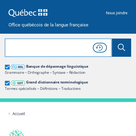
Passer à la recherche
Passer au contenu
Passer à la navigation
Nous joindre
Office québécois de la langue française
Rechercher dans tout le site
Lancer 
Consulter l'
Historique
de recherche
Grand dictionnaire terminologique
Banque de dépannage linguistique
Restreindre aux termes
Grammaire – Orthographe – Syntaxe – Rédaction
Grand dictionnaire terminologique
Termes spécialisés – Définitions – Traductions
Accueil