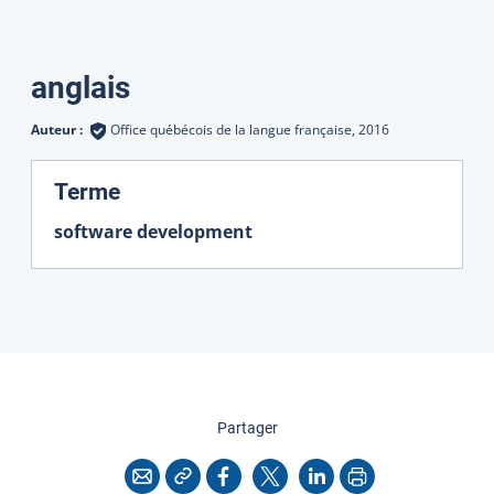
Traductions
anglais
Auteur :
Office québécois de la langue française,
2016
:
Terme
software development
cette page
Partager
Copier l'adresse
Imprimer
Courriel
Facebook
X
LinkedIn