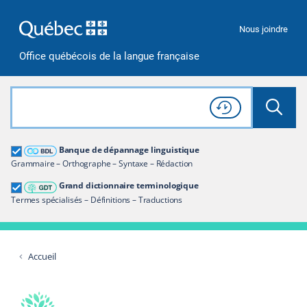
Passer à la recherche
Passer au contenu
Passer à la navigation
Nous joindre
Office québécois de la langue française
Rechercher dans tout le site
Lancer 
Consulter l'
Historique
de recherche
Grand dictionnaire terminologique
Banque de dépannage linguistique
Restreindre aux termes
Grammaire – Orthographe – Syntaxe – Rédaction
Grand dictionnaire terminologique
Termes spécialisés – Définitions – Traductions
Accueil