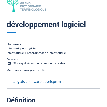
développement logiciel
Domaines
informatique
logiciel
informatique
programmation informatique
Auteur
Office québécois de la langue française
Dernière mise à jour
2016
Accéder à la fiche en
anglais :
software development
:
Définition