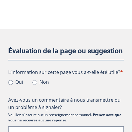
Évaluation de la page ou suggestion
L’information sur cette page vous a-t-elle été utile?
L’information sur cette page vous a-t-elle été utile?
*
Oui
Non
Avez-vous un commentaire à nous transmettre ou
un problème à signaler?
Veuillez n’inscrire aucun renseignement personnel.
Prenez note que
vous ne recevrez aucune réponse
.