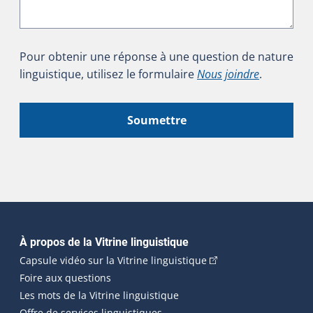
Pour obtenir une réponse à une question de nature
linguistique, utilisez le formulaire
Nous joindre
.
Soumettre
Navigation principale
À propos de la Vitrine linguistique
(Cet hyperlien externe
Capsule vidéo sur la Vitrine linguistique
Foire aux questions
Les mots de la Vitrine linguistique
Offre de services linguistiques