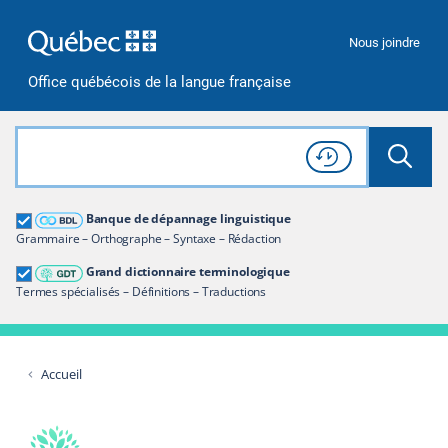
Passer à la recherche
Passer au contenu
Passer à la navigation
Nous joindre
Office québécois de la langue française
Rechercher dans tout le site
Lancer 
Consulter l'
Historique
de recherche
Grand dictionnaire terminologique
Banque de dépannage linguistique
Restreindre aux termes
Grammaire – Orthographe – Syntaxe – Rédaction
Grand dictionnaire terminologique
Termes spécialisés – Définitions – Traductions
Accueil