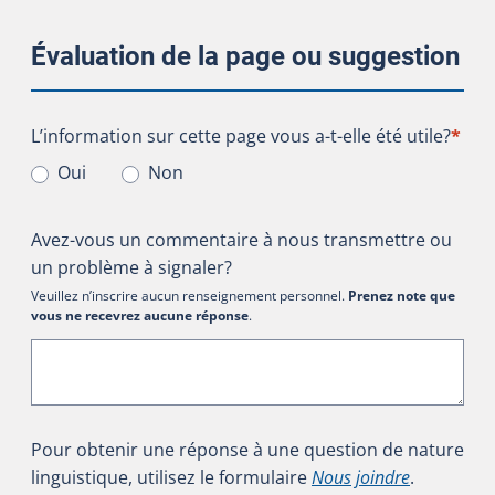
Évaluation de la page ou suggestion
L’information sur cette page vous a-t-elle été utile?
L’information sur cette page vous a-t-elle été utile?
*
Oui
Non
Avez-vous un commentaire à nous transmettre ou
un problème à signaler?
Veuillez n’inscrire aucun renseignement personnel.
Prenez note que
vous ne recevrez aucune réponse
.
Pour obtenir une réponse à une question de nature
linguistique, utilisez le formulaire
Nous joindre
.