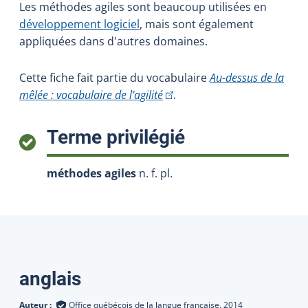
Les méthodes agiles sont beaucoup utilisées en
développement logiciel
, mais sont également
appliquées dans d'autres domaines.
Cette fiche fait partie du vocabulaire
Au-dessus de la
(Cet hyperlien externe s'ouvrir
mêlée : vocabulaire de l’agilité
.
:
Terme privilégié
méthodes agiles
n. f. pl.
Traductions
anglais
Auteur :
Office québécois de la langue française,
2014