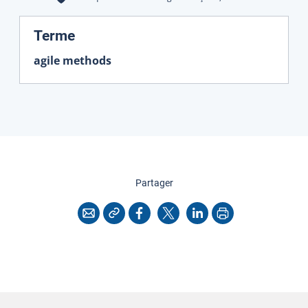
:
Terme
agile methods
cette page
Partager
Copier l'adresse
Imprimer
Courriel
Facebook
X
LinkedIn