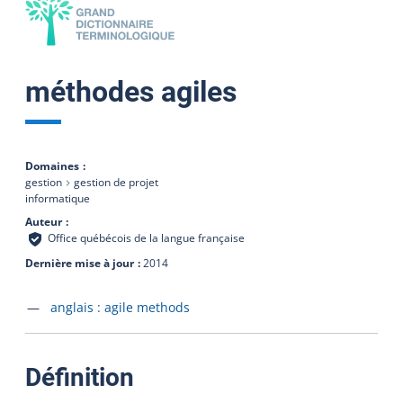
méthodes agiles
Domaines
gestion
gestion de projet
informatique
Auteur
Office québécois de la langue française
Dernière mise à jour
2014
Accéder à la fiche en
anglais :
agile methods
:
Définition