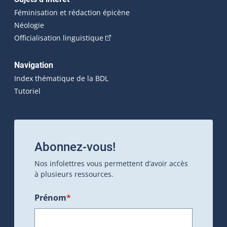
Féminisation et rédaction épicène
Néologie
(Cet hyperlien externe s'ouvrira dan
Officialisation linguistique
Navigation
Index thématique de la BDL
Tutoriel
Abonnez-vous!
Nos infolettres vous permettent d’avoir accès
à plusieurs ressources.
Prénom
*