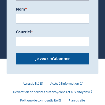
Nom
*
Courriel
*
Je veux m’abonner
(Cet hyperlien externe s'ouvrira dans une nouve
(Cet hyperlien exte
Accessibilité
Accès à l’information
(Cet hyperli
Déclaration de services aux citoyennes et aux citoyens
(Cet hyperlien externe s'ouvrira d
Politique de confidentialité
Plan du site