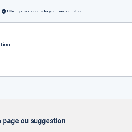
s
:
Office québécois de la langue française,
2022
ation
la page ou suggestion