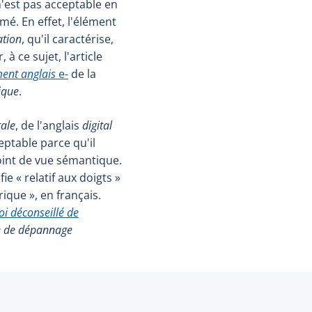
'est pas acceptable en
rmé. En effet, l'élément
ation
, qu'il caractérise,
, à ce sujet, l'article
ment anglais
e-
de la
ique
.
tale
, de l'anglais
digital
ceptable parce qu'il
oint de vue sémantique.
fie « relatif aux doigts »
ique », en français.
i déconseillé de
 de dépannage