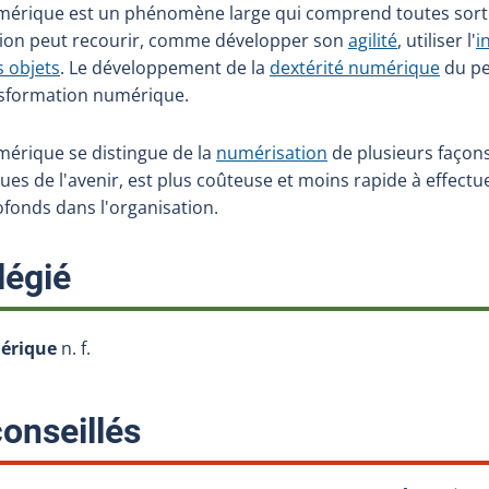
mérique est un phénomène large qui comprend toutes sorte
ation peut recourir, comme développer son
agilité
, utiliser l'
i
s objets
. Le développement de la
dextérité numérique
du pe
nsformation numérique.
mérique se distingue de la
numérisation
de plusieurs façons 
s de l'avenir, est plus coûteuse et moins rapide à effectue
fonds dans l'organisation.
:
légié
érique
n. f.
:
onseillés