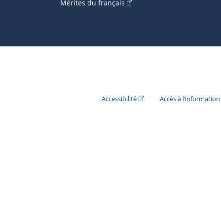
(Cet hyperlien externe s'ouvr
Mérites du français
(Cet hyperlien externe s'ouvr
Accessibilité
Accès à l’information