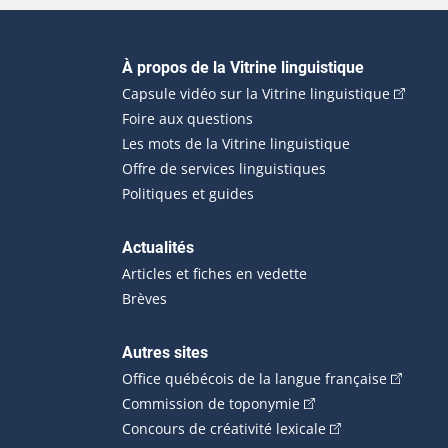
Navigation principale
À propos de la Vitrine linguistique
(Cet hyp
Capsule vidéo sur la Vitrine linguistique
Foire aux questions
Les mots de la Vitrine linguistique
Offre de services linguistiques
Politiques et guides
Actualités
Articles et fiches en vedette
Brèves
Autres sites
(Cet hype
Office québécois de la langue française
(Cet hyperlien externe
Commission de toponymie
(Cet hyperlien ext
Concours de créativité lexicale