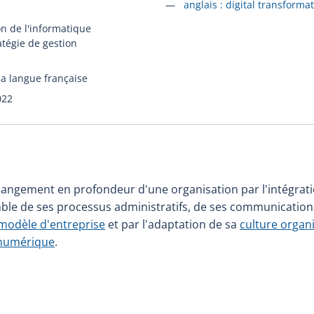
Accéder à la fiche en
anglais :
digital transforma
on de l'informatique
atégie de gestion
la langue française
022
angement en profondeur d'une organisation par l'intégrat
le de ses processus administratifs, de ses communications 
modèle d'entreprise
et par l'adaptation de sa
culture organ
numérique
.