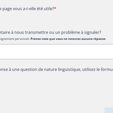
te page vous a-t-elle été utile?
e page vous a-t-elle été utile?
*
aire à nous transmettre ou un problème à signaler?
nseignement personnel.
Prenez note que vous ne recevrez aucune réponse
.
nse à une question de nature linguistique, utilisez le formu