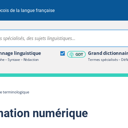
cois de la langue française
Rechercher dans tout le site
ire terminologique
nage linguistique
Grand dictionnai
e – Syntaxe – Rédaction
Termes spécialisés – Défi
re terminologique
mation numérique