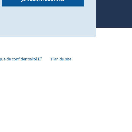
n externe s'ouvrira dans une nouvelle fenêtre.)
(Cet hyperlien externe s'ouvrira dans une nouvelle fenê
ique de confidentialité
Plan du site
e s'ouvrira dans une nouvelle fenêtre.)