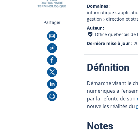
Domaines
informatique
applicati
gestion
direction et str
cette page
Partager
Auteur
Courriel
Office québécois de 
Dernière mise à jour
2
Copier l'adresse
Facebook
:
Définition
X
LinkedIn
Démarche visant le ch
numériques à l'ensemb
Imprimer
par la refonte de son
nouvelles réalités du
:
Notes