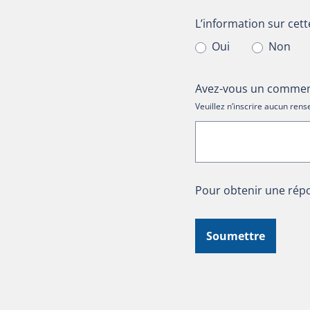
L’information sur cet
L’information sur cett
Oui
Non
Avez-vous un comment
Veuillez n’inscrire aucun re
Pour obtenir une répo
Soumettre