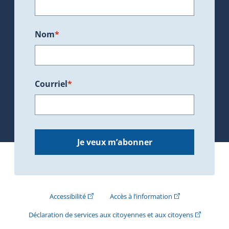
Nom
*
Courriel
*
Je veux m’abonner
(Cet hyperlien externe s'ouvrira dans une nouve
(Cet hyperlien exte
Accessibilité
Accès à l’information
(Cet hyperli
Déclaration de services aux citoyennes et aux citoyens