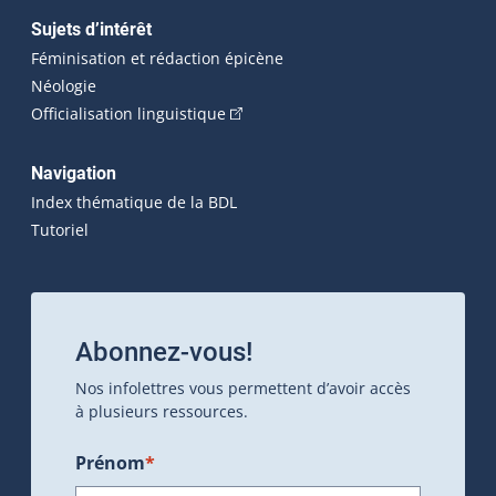
Sujets d’intérêt
Féminisation et rédaction épicène
Néologie
(Cet hyperlien externe s'ouvrira dan
Officialisation linguistique
Navigation
Index thématique de la BDL
Tutoriel
Abonnez-vous!
Nos infolettres vous permettent d’avoir accès
à plusieurs ressources.
Prénom
*