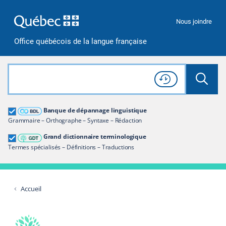
Passer à la recherche
Passer au contenu
Passer à la navigation
Nous joindre
Office québécois de la langue française
Rechercher dans tout le site
Lancer 
Consulter l'
Historique
de recherche
Grand dictionnaire terminologique
Banque de dépannage linguistique
Restreindre aux termes
Grammaire – Orthographe – Syntaxe – Rédaction
Grand dictionnaire terminologique
Termes spécialisés – Définitions – Traductions
Accueil