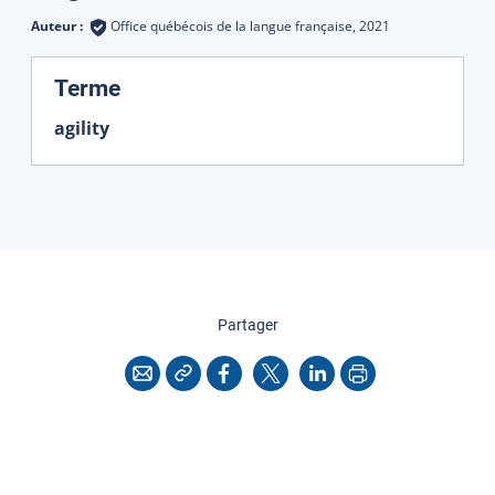
Auteur :
Office québécois de la langue française,
2021
:
Terme
agility
cette page
Partager
Copier l'adresse
Imprimer
Courriel
Facebook
X
LinkedIn