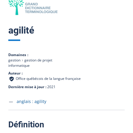
agilité
Domaines
gestion
gestion de projet
informatique
Auteur
Office québécois de la langue française
Dernière mise à jour
2021
Accéder à la fiche en
anglais :
agility
:
Définition