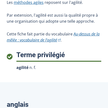
Les
méthodes agiles
reposent sur l'agilité.
Par extension, l'agilité est aussi la qualité propre à
une organisation qui adopte une telle approche.
Cette fiche fait partie du vocabulaire
Au-dessus de la
(Cet hyperlien externe s'ouvrir
mêlée : vocabulaire de l’agilité
.
:
Terme privilégié
agilité
n. f.
Traductions
anglais