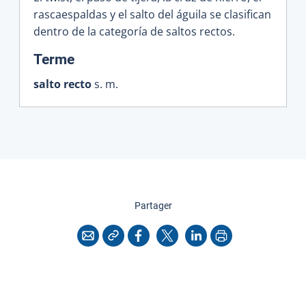
rascaespaldas y el salto del águila se clasifican
dentro de la categoría de saltos rectos.
:
Terme
salto recto
s. m.
cette page
Partager
Copier l'adresse
Imprimer
Courriel
Facebook
X
LinkedIn