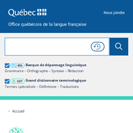
Passer à la recherche
Passer au contenu
Passer à la navigation
Nous joindre
Office québécois de la langue française
Rechercher dans tout le site
Lancer 
Consulter l'
Historique
de recherche
Grand dictionnaire terminologique
Banque de dépannage linguistique
Restreindre aux termes
Grammaire – Orthographe – Syntaxe – Rédaction
Grand dictionnaire terminologique
Termes spécialisés – Définitions – Traductions
Accueil