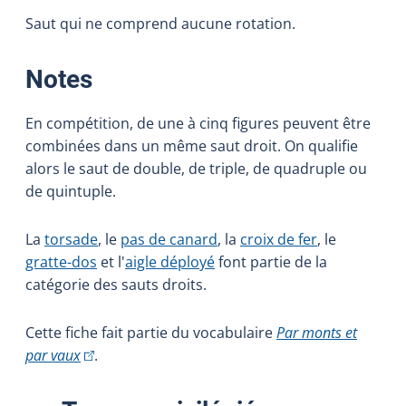
Saut qui ne comprend aucune rotation.
:
Notes
En compétition, de une à cinq figures peuvent être
combinées dans un même saut droit. On qualifie
alors le saut de double, de triple, de quadruple ou
de quintuple.
La
torsade
, le
pas de canard
, la
croix de fer
, le
gratte-dos
et l'
aigle déployé
font partie de la
catégorie des sauts droits.
Cette fiche fait partie du vocabulaire
Par monts et
(Cet hyperlien externe s'ouvrira dans une nouvelle fe
par vaux
.