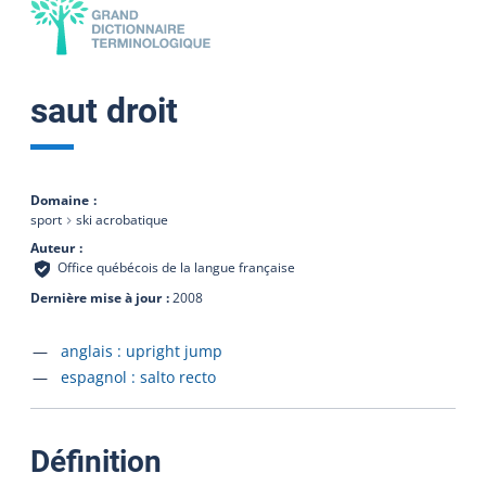
saut droit
Domaine
sport
ski acrobatique
Auteur
Office québécois de la langue française
Dernière mise à jour
2008
Accéder à la fiche en
anglais :
upright jump
Accéder à la fiche en
espagnol :
salto recto
:
Définition