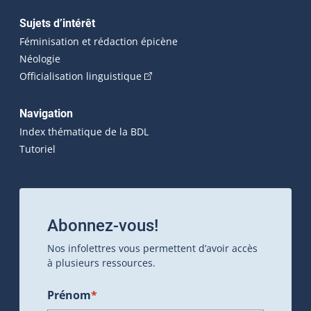
Sujets d’intérêt
Féminisation et rédaction épicène
Néologie
(Cet hyperlien externe s'ouvrira dan
Officialisation linguistique
Navigation
Index thématique de la BDL
Tutoriel
Abonnez-vous!
Nos infolettres vous permettent d’avoir accès
à plusieurs ressources.
Prénom
*