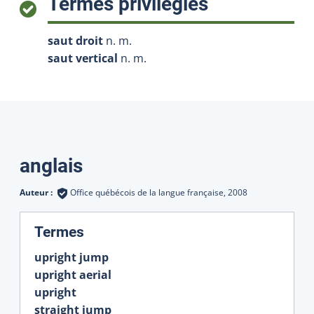
:
Termes privilégiés
saut droit
n. m.
saut vertical
n. m.
Traductions
anglais
Auteur :
Office québécois de la langue française,
2008
:
Termes
upright jump
upright aerial
upright
straight jump