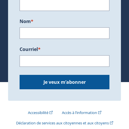
Nom
*
Courriel
*
Je veux m’abonner
(Cet hyperlien externe s'ouvrira dans une nouve
(Cet hyperlien exte
Accessibilité
Accès à l’information
(Cet hyperli
Déclaration de services aux citoyennes et aux citoyens