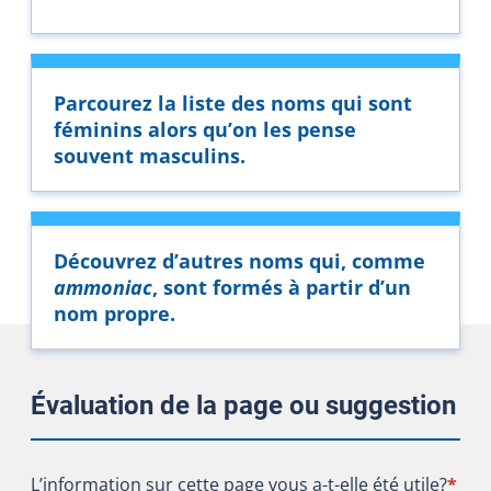
Parcourez la liste des noms qui sont
féminins alors qu’on les pense
souvent masculins.
Découvrez d’autres noms qui, comme
ammoniac
, sont formés à partir d’un
nom propre.
Évaluation de la page ou suggestion
L’information sur cette page vous a-t-elle été utile?
L’information sur cette page vous a-t-elle été utile?
*