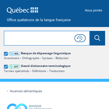
Passer à la recherche
Passer au contenu
Passer à la navigation
Nous joindre
Office québécois de la langue française
Rechercher dans tout le site
Lancer 
Consulter l'
Historique
de recherche
Grand dictionnaire terminologique
Banque de dépannage linguistique
Restreindre aux termes
Grammaire – Orthographe – Syntaxe – Rédaction
Grand dictionnaire terminologique
Termes spécialisés – Définitions – Traductions
Nuances sémantiques