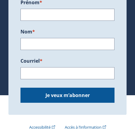
Prénom
*
Nom
*
Courriel
*
Je veux m’abonner
(Cet hyperlien externe s'ouvrira dans une nouve
(Cet hyperlien exte
Accessibilité
Accès à l’information