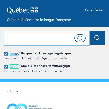
Passer à la recherche
Passer au contenu
Passer à la navigation
Nous joindre
Office québécois de la langue française
Rechercher dans tout le site
Lancer 
Consulter l'
Historique
de recherche
Grand dictionnaire terminologique
Banque de dépannage linguistique
Restreindre aux termes
Grammaire – Orthographe – Syntaxe – Rédaction
Grand dictionnaire terminologique
Termes spécialisés – Définitions – Traductions
Lettre