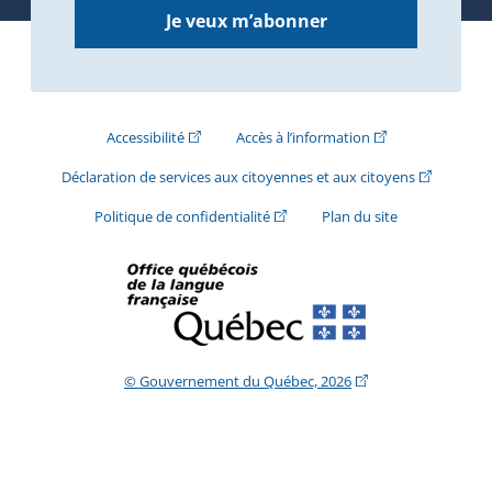
Je veux m’abonner
(Cet hyperlien externe s'ouvrira dans une nouve
(Cet hyperlien exte
Accessibilité
Accès à l’information
(Cet hyperli
Déclaration de services aux citoyennes et aux citoyens
(Cet hyperlien externe s'ouvrira d
Politique de confidentialité
Plan du site
(Cet hyperlien extern
© Gouvernement du Québec, 2026