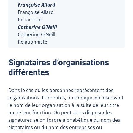
Françoise Allard
Françoise Allard
R
édactrice
Catherine O’Neill
Catherine O’Neill
R
elationniste
Signataires d’organisations
différentes
Dans le cas où
les
personnes
représentent
de
s
organisations
différent
e
s,
on l’indique
en
inscri
vant
le nom de l
eur
organisation
à la suite de leur titre
ou
de leur
fonction
. On peut alors disposer
les
signatures
selon l’ordre alphabétique du nom des
signataires
ou du nom des entreprises ou