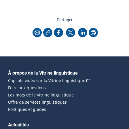
cette page
Partager
Copier l'adresse
Imprimer
Courriel
Facebook
X
LinkedIn
Navigation principale
À propos de la Vitrine linguistique
(Cet hyperlien externe
Capsule vidéo sur la Vitrine linguistique
Foire aux questions
Les mots de la Vitrine linguistique
Offre de services linguistiques
Politiques et guides
Actualités