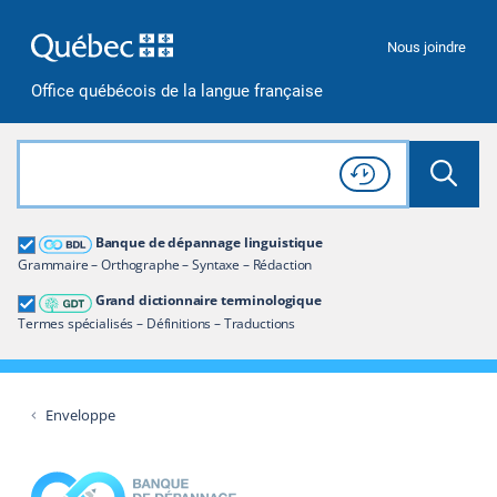
Passer à la recherche
Passer au contenu
Passer à la navigation
Nous joindre
Office québécois de la langue française
Rechercher dans tout le site
Lancer 
Consulter l'
Historique
de recherche
Grand dictionnaire terminologique
Banque de dépannage linguistique
Restreindre aux termes
Grammaire – Orthographe – Syntaxe – Rédaction
Grand dictionnaire terminologique
Termes spécialisés – Définitions – Traductions
Enveloppe