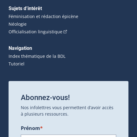
Sujets d’intérêt
Féminisation et rédaction épicène
Néologie
(Cet hyperlien externe s'ouvrira dan
Officialisation linguistique
Navigation
Index thématique de la BDL
Tutoriel
Abonnez-vous!
Nos infolettres vous permettent d’avoir accès
à plusieurs ressources.
Prénom
*