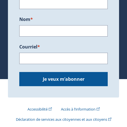
Nom
*
Courriel
*
Je veux m’abonner
(Cet hyperlien externe s'ouvrira dans une nouve
(Cet hyperlien exte
Accessibilité
Accès à l’information
(Cet hyperli
Déclaration de services aux citoyennes et aux citoyens