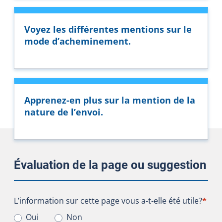
Voyez les différentes mentions sur le
mode d’acheminement.
Apprenez-en plus sur la mention de la
nature de l’envoi.
Évaluation de la page ou suggestion
L’information sur cette page vous a-t-elle été utile?
L’information sur cette page vous a-t-elle été utile?
*
Oui
Non