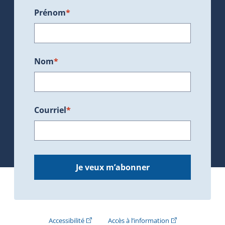
Prénom
*
Nom
*
Courriel
*
Je veux m’abonner
(Cet hyperlien externe s'ouvrira dans une nouve
(Cet hyperlien exte
Accessibilité
Accès à l’information