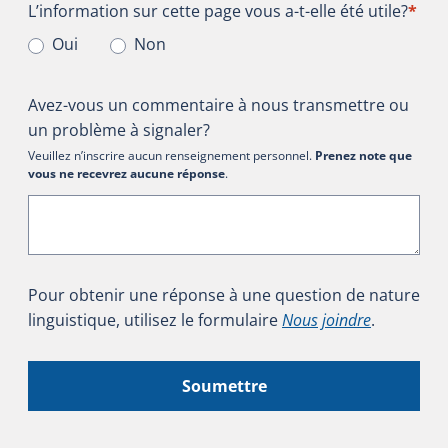
L’information sur cette page vous a-t-elle été utile?
L’information sur cette page vous a-t-elle été utile?
*
Oui
Non
Avez-vous un commentaire à nous transmettre ou
un problème à signaler?
Veuillez n’inscrire aucun renseignement personnel.
Prenez note que
vous ne recevrez aucune réponse
.
Pour obtenir une réponse à une question de nature
linguistique, utilisez le formulaire
Nous joindre
.
Soumettre