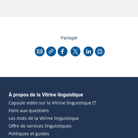
cette page
Partager
Copier l'adresse
Imprimer
Courriel
Facebook
X
LinkedIn
Navigation principale
À propos de la Vitrine linguistique
(Cet hyperlien externe
Capsule vidéo sur la Vitrine linguistique
Foire aux questions
Les mots de la Vitrine linguistique
Offre de services linguistiques
Politiques et guides