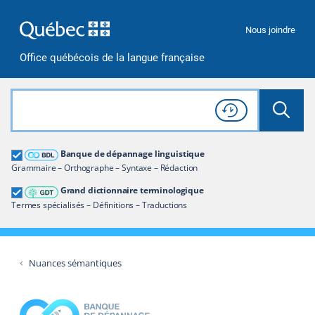
Passer à la recherche
Passer au contenu
Passer à la navigation
Nous joindre
Office québécois de la langue française
Rechercher dans tout le site
Lancer 
Consulter l'
Historique
de recherche
Grand dictionnaire terminologique
Banque de dépannage linguistique
Restreindre aux termes
Grammaire – Orthographe – Syntaxe – Rédaction
Grand dictionnaire terminologique
Termes spécialisés – Définitions – Traductions
Nuances sémantiques