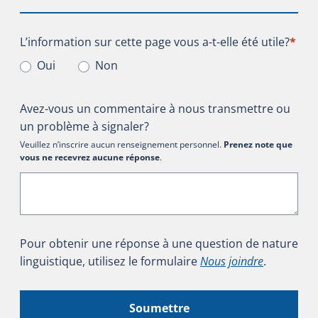
L’information sur cette page vous a-t-elle été utile?
L’information sur cette page vous a-t-elle été utile?
*
Oui
Non
Avez-vous un commentaire à nous transmettre ou
un problème à signaler?
Veuillez n’inscrire aucun renseignement personnel.
Prenez note que
vous ne recevrez aucune réponse
.
Pour obtenir une réponse à une question de nature
linguistique, utilisez le formulaire
Nous joindre
.
Soumettre