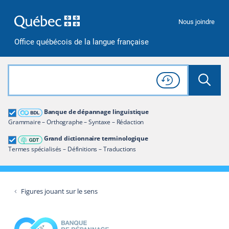
Passer à la recherche
Passer au contenu
Passer à la navigation
Nous joindre
Office québécois de la langue française
Rechercher dans tout le site
Lancer 
Consulter l'
Historique
de recherche
Grand dictionnaire terminologique
Banque de dépannage linguistique
Restreindre aux termes
Grammaire – Orthographe – Syntaxe – Rédaction
Grand dictionnaire terminologique
Termes spécialisés – Définitions – Traductions
Figures jouant sur le sens