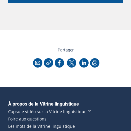
cette page
Partager
Copier l'adresse
Imprimer
Courriel
Facebook
X
LinkedIn
Navigation principale
À propos de la Vitrine linguistique
(Cet hyperlien externe
Capsule vidéo sur la Vitrine linguistique
Foire aux questions
Les mots de la Vitrine linguistique