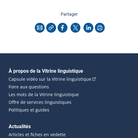
cette page
Partager
Copier l'adresse
Imprimer
Courriel
Facebook
X
LinkedIn
Navigation principale
À propos de la Vitrine linguistique
(Cet hyperlien externe
Capsule vidéo sur la Vitrine linguistique
Foire aux questions
Les mots de la Vitrine linguistique
Offre de services linguistiques
Politiques et guides
Actualités
Articles et fiches en vedette