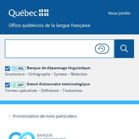
Passer à la recherche
Passer au contenu
Passer à la navigation
Nous joindre
Office québécois de la langue française
Rechercher dans tout le site
Lancer 
Consulter l'
Historique
de recherche
Grand dictionnaire terminologique
Banque de dépannage linguistique
Restreindre aux termes
Grammaire – Orthographe – Syntaxe – Rédaction
Grand dictionnaire terminologique
Termes spécialisés – Définitions – Traductions
Prononciation de mots particuliers