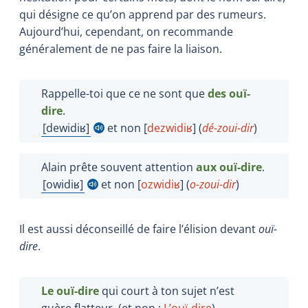
qui désigne ce qu’on apprend par des rumeurs.
Aujourd’hui, cependant, on recommande
généralement de ne pas faire la liaison.
Rappelle-toi que ce ne sont que
des ouï-
dire
.
dewidiʁ
et non [
dezwidi
ʁ
] (
dé-zoui-dir
)
Afficher l'infobulle
Alain prête souvent attention
aux ouï-dire
.
owidiʁ
et non [
ozwidi
ʁ
] (
o-zoui-dir
)
Afficher l'infobulle
Il est aussi déconseillé de faire l’élision devant
ouï-
dire
.
Le ouï-dire
qui court à ton sujet n’est
guère flatteur. (et non :
L’ouï-dire
)