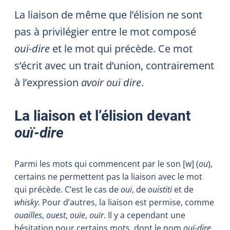
La liaison de même que l’élision ne sont
pas à privilégier entre le mot composé
ouï-dire
et le mot qui précède. Ce mot
s’écrit avec un trait d’union, contrairement
à l’expression
avoir ouï dire
.
La liaison et l’élision devant
ouï-dire
Parmi les mots qui commencent par le son [
w
] (
ou
),
certains ne permettent pas la liaison avec le mot
qui précède. C’est le cas de
oui
, de
ouistiti
et de
whisky
. Pour d’autres, la liaison est permise, comme
ouailles
,
ouest
,
ouïe
,
ouïr
. Il y a cependant une
hésitation pour certains mots, dont le nom
ouï-dire
,