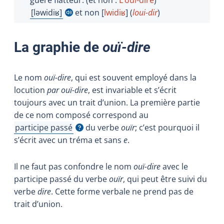
ləwidiʁ
et non [
lwidi
ʁ
] (
loui-dir
)
Afficher l'infobulle
La graphie de
ouï-dire
Le nom
ouï-dire
, qui est souvent employé dans la
locution
par ouï-dire
, est invariable et s’écrit
toujours avec un trait d’union. La première partie
de ce nom composé correspond au
participe passé
du verbe
ouïr
; c’est pourquoi il
Afficher l'infobulle
s’écrit avec un tréma et sans
e
.
Il ne faut pas confondre le nom
ouï-dire
avec le
participe passé du verbe
ouïr
, qui peut être suivi du
verbe
dire
. Cette forme verbale ne prend pas de
trait d’union.