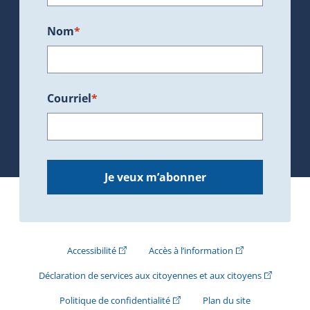
Nom
*
Courriel
*
Je veux m’abonner
(Cet hyperlien externe s'ouvrira dans une nouve
(Cet hyperlien exte
Accessibilité
Accès à l’information
(Cet hyperli
Déclaration de services aux citoyennes et aux citoyens
(Cet hyperlien externe s'ouvrira d
Politique de confidentialité
Plan du site