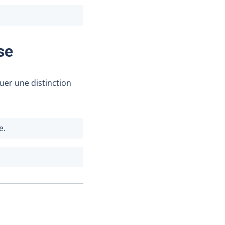
se
er une distinction
e.