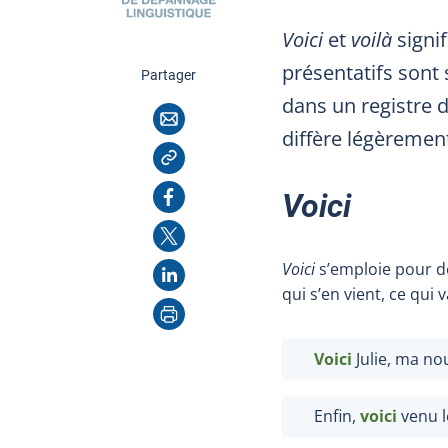
Voici
et
voilà
signif
présentatifs sont
cette page
Partager
dans un registre d
Courriel
diffère légèremen
Copier l'adresse
Facebook
Voici
X
Voici
s’emploie pour d
LinkedIn
qui s’en vient, ce qui v
Imprimer
Voici
Julie, ma no
Enfin,
voici
venu l