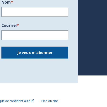
Nom
*
Courriel
*
dans une nouvelle fenêtre.)
Je veux m’abonner
n externe s'ouvrira dans une nouvelle fenêtre.)
(Cet hyperlien externe s'ouvrira dans une nouvelle fenê
ique de confidentialité
Plan du site