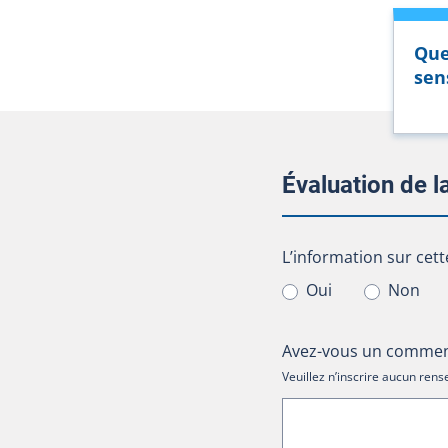
Que
sen
Évaluation de 
L’information sur cet
L’information sur cett
Oui
Non
Avez-vous un comment
Veuillez n’inscrire aucun re