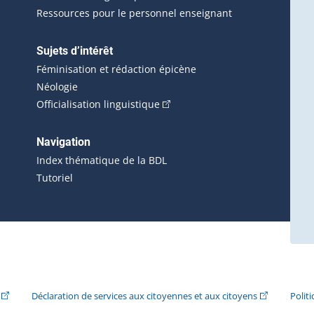
Ressources pour le personnel enseignant
Sujets d’intérêt
Féminisation et rédaction épicène
Néologie
(Cet hyperlien externe s'ouvrira 
Officialisation linguistique
rlien externe s'ouvrira dans une nouvelle fenêtre.)
 s'ouvrira dans une nouvelle fenêtre.)
erne s'ouvrira dans une nouvelle fenêtre.)
Navigation
ira dans une nouvelle fenêtre.)
Index thématique de la BDL
Tutoriel
ira dans une nouvelle fenêtre.)
(Cet hyperlien externe s'ouvrira dans une nouvelle fenêtre.)
(Cet hyperlie
Déclaration de services aux citoyennes et aux citoyens
Polit