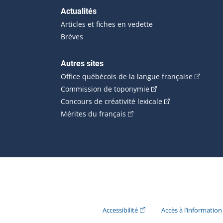
Actualités
Articles et fiches en vedette
Brèves
Autres sites
(Cet hype
Office québécois de la langue française
(Cet hyperlien externe
Commission de toponymie
(Cet hyperlien ext
Concours de créativité lexicale
(Cet hyperlien externe s'ouvr
Mérites du français
(Cet hyperlien externe s'ouvr
Accessibilité
Accès à l’information