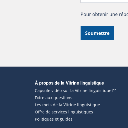
Pour obtenir une répo
Soumettre
Navigation principale
À propos de la Vitrine linguistique
(Cet hyp
Capsule vidéo sur la Vitrine linguistique
Foire aux questions
Les mots de la Vitrine linguistique
Offre de services linguistiques
Politiques et guides