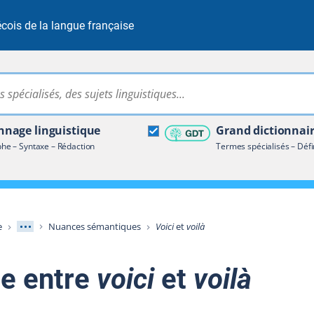
cois de la langue française
Rechercher dans tout le site
ire terminologique
nage linguistique
Grand dictionnai
e – Syntaxe – Rédaction
Termes spécialisés – Défi
Afficher les niveaux intermédiaires
e
Nuances sémantiques
Voici
et
voilà
e entre
voici
et
voilà