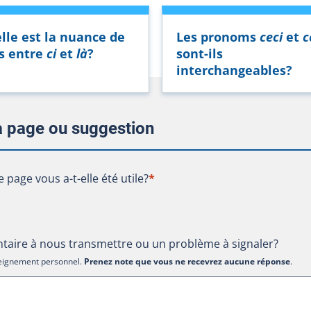
lle est la nuance de
Les pronoms
ceci
et
c
s entre
ci
et
là
?
sont-ils
interchangeables?
la page ou suggestion
te page vous a-t-elle été utile?
e page vous a-t-elle été utile?
*
aire à nous transmettre ou un problème à signaler?
nseignement personnel.
Prenez note que vous ne recevrez aucune réponse
.