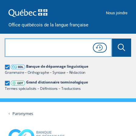
Passer à la recherche
Passer au contenu
Passer à la navigation
Nous joindre
Office québécois de la langue française
Rechercher dans tout le site
Lancer 
Consulter l'
Historique
de recherche
Grand dictionnaire terminologique
Banque de dépannage linguistique
Restreindre aux termes
Grammaire – Orthographe – Syntaxe – Rédaction
Grand dictionnaire terminologique
Termes spécialisés – Définitions – Traductions
Paronymes