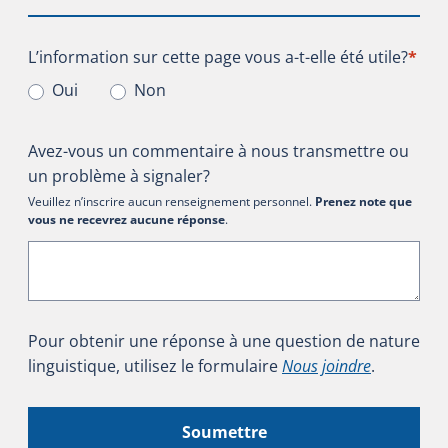
L’information sur cette page vous a-t-elle été utile?
L’information sur cette page vous a-t-elle été utile?
*
Oui
Non
Avez-vous un commentaire à nous transmettre ou
un problème à signaler?
Veuillez n’inscrire aucun renseignement personnel.
Prenez note que
vous ne recevrez aucune réponse
.
Pour obtenir une réponse à une question de nature
linguistique, utilisez le formulaire
Nous joindre
.
Soumettre