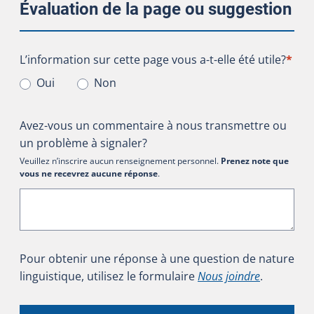
Évaluation de la page ou suggestion
L’information sur cette page vous a-t-elle été utile?
L’information sur cette page vous a-t-elle été utile?
*
Oui
Non
Avez-vous un commentaire à nous transmettre ou
un problème à signaler?
Veuillez n’inscrire aucun renseignement personnel.
Prenez note que
vous ne recevrez aucune réponse
.
Pour obtenir une réponse à une question de nature
linguistique, utilisez le formulaire
Nous joindre
.