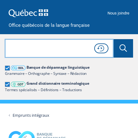
Passer à la recherche
Passer au contenu
Passer à la navigation
Nous joindre
Office québécois de la langue française
Rechercher dans tout le site
Lancer 
Consulter l'
Historique
de recherche
Grand dictionnaire terminologique
Banque de dépannage linguistique
Restreindre aux termes
Grammaire – Orthographe – Syntaxe – Rédaction
Grand dictionnaire terminologique
Termes spécialisés – Définitions – Traductions
Emprunts intégraux