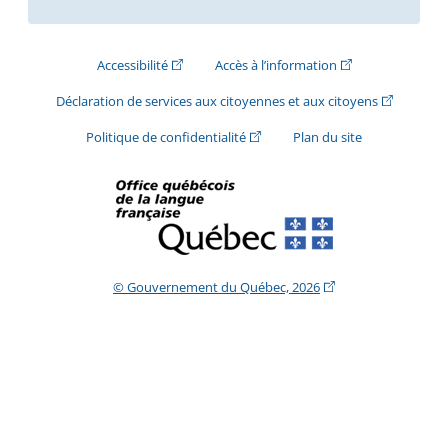
(Cet hyperlien externe s'ouvrira dans une nouve
(Cet hyperlien exte
Accessibilité
Accès à l’information
(Cet hyperli
Déclaration de services aux citoyennes et aux citoyens
(Cet hyperlien externe s'ouvrira d
Politique de confidentialité
Plan du site
(Cet hyperlien extern
© Gouvernement du Québec, 2026