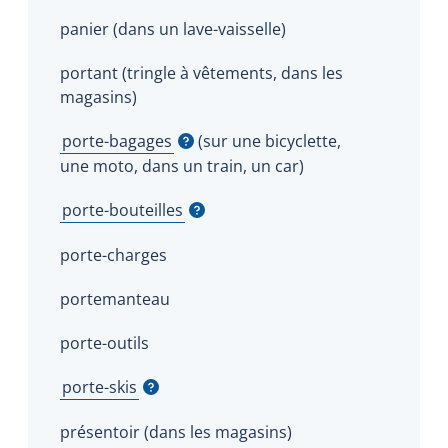
panier (dans un lave-vaisselle)
portant (tringle à vêtements, dans les
magasins)
porte-bagages
(sur une bicyclette,
Afficher l'infobulle
une moto, dans un train, un car)
porte-bouteilles
Afficher l'infobulle
porte-charges
portemanteau
porte-outils
porte-skis
Afficher l'infobulle
présentoir (dans les magasins)