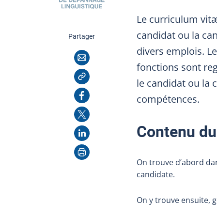
Le curriculum vitæ
candidat ou la can
cette page
Partager
divers emplois. Le
Courriel
fonctions sont reg
Copier l'adresse
le candidat ou la 
Facebook
compétences.
X
Contenu du 
LinkedIn
Imprimer
On trouve d’abord dan
candidate.
On y trouve ensuite, 