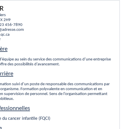
ER
iers
3X 2H9
 123 456-7890
r@adresse.com
.qc.ca
r
ière
d’équipe au sein du service des communications d’une entreprise
ffre des possibilités d’avancement.
rrière
rmation suivi d’un poste de responsable des communications par
organisme. Formation polyvalente en communication et en
en supervision de personnel. Sens de l’organisation permettant
mbitieux.
fessionnelles
 du cancer infantile (FQCI)
n