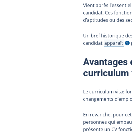
Vient après l’essentie
candidat. Ces foncti
d’aptitudes ou des sec
Un bref historique des
candidat
apparaît
g
Afficher l'in
Avantages et
curriculum 
Le curriculum vitæ fon
changements d’emploi
En revanche, pour cet
personnes qui embauch
présente un CV foncti