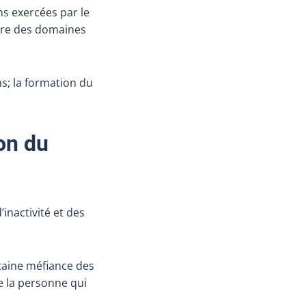
ons exercées par le
tre des domaines
ns; la formation du
ion du
’inactivité et des
taine méfiance des
e la personne qui