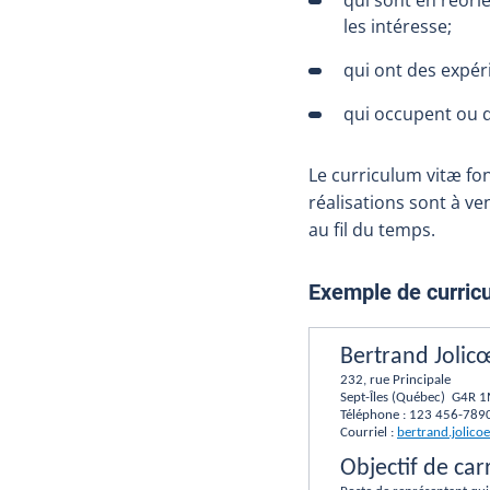
les intéresse;
qui ont des expéri
qui occupent ou q
Le curriculum vitæ fo
réalisations sont à ve
au fil du temps.
Exemple de curricu
Bertrand Jolic
232, rue Principale
Sept-Îles (Québec) G4R 
Téléphone : 123 456-789
Courriel :
bertrand.jolic
Objectif de car