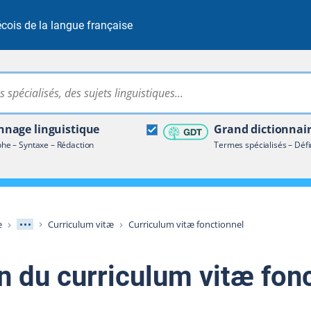
cois de la langue française
Rechercher dans tout le site
ire terminologique
nage linguistique
Grand dictionnai
e – Syntaxe – Rédaction
Termes spécialisés – Défi
Afficher les niveaux intermédiaires
e
Curriculum vitæ
Curriculum vitæ fonctionnel
n du curriculum vitæ fon