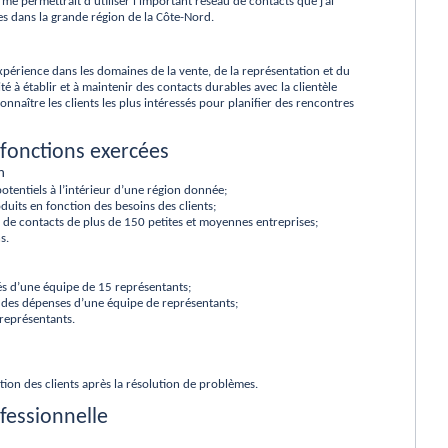
me permettrait d’utiliser l’important réseau de contacts que j’ai
es dans la grande région de la Côte-Nord.
xpérience dans les domaines de la vente, de la représentation et du
lité à établir et à maintenir des contacts durables avec la clientèle
onnaître les clients les plus intéressés pour planifier des rencontres
 fonctions exercées
n
potentiels à l’intérieur d’une région donnée;
its en fonction des besoins des clients;
u de contacts de plus de 150 petites et moyennes entreprises;
s.
tés d’une équipe de 15 représentants;
 des dépenses d’une équipe de représentants;
représentants.
action des clients après la résolution de problèmes.
fessionnelle