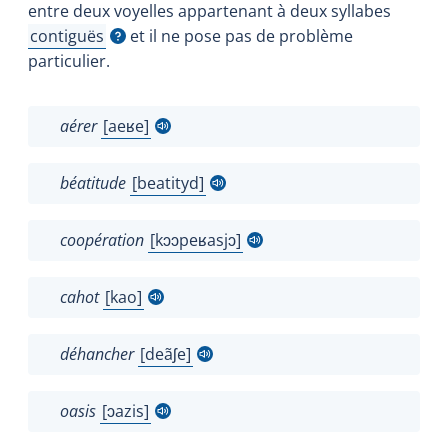
entre deux voyelles appartenant à deux syllabes
contiguës
et il ne pose pas de problème
Afficher l'infobulle
particulier.
aérer
aeʁe
Afficher l'infobulle
béatitude
b
ea
tityd
Afficher l'infobulle
coopération
k
ɔɔ
pe
ʁ
asj
ɔ
Afficher l'infobulle
cahot
k
ao
Afficher l'infobulle
déhancher
d
e
ã
ʃ
e
Afficher l'infobulle
oasis
ɔ
a
zis
Afficher l'infobulle