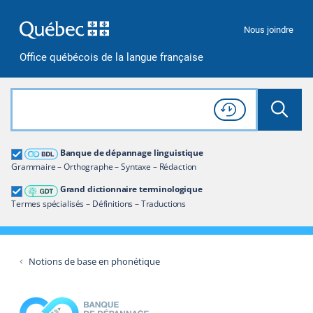
Passer à la recherche
Passer au contenu
Passer à la navigation
Nous joindre
Office québécois de la langue française
Rechercher dans tout le site
Lancer 
Consulter l'
Historique
de recherche
Grand dictionnaire terminologique
Banque de dépannage linguistique
Restreindre aux termes
Grammaire – Orthographe – Syntaxe – Rédaction
Grand dictionnaire terminologique
Termes spécialisés – Définitions – Traductions
Notions de base en phonétique