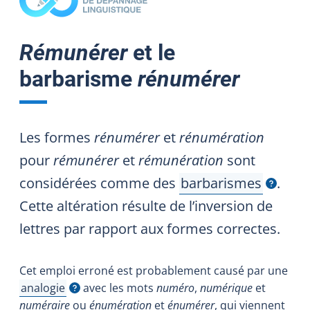
Rémunérer
et le
barbarisme
rénumérer
Les formes
rénumérer
et
rénumération
pour
rémunérer
et
rémunération
sont
considérées comme des
barbarismes
.
Afficher l'infobulle
Cette altération résulte de l’inversion de
lettres par rapport aux formes correctes.
Cet emploi erroné est probablement causé par une
analogie
avec les mots
numéro
,
numérique
et
Afficher l'infobulle
numéraire
ou
énumération
et
énumérer
, qui viennent