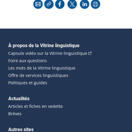
Copier l'adresse
Imprimer
Courriel
Facebook
X
LinkedIn
Navigation principale
À propos de la Vitrine linguistique
(Cet hyperlien externe
Capsule vidéo sur la Vitrine linguistique
Foire aux questions
Les mots de la Vitrine linguistique
Offre de services linguistiques
Politiques et guides
Actualités
Articles et fiches en vedette
Brèves
Autres sites