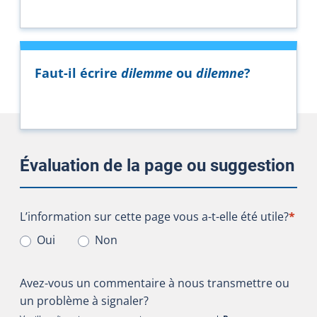
Faut-il écrire
dilemme
ou
dilemne
?
Évaluation de la page ou suggestion
L’information sur cette page vous a-t-elle été utile?
L’information sur cette page vous a-t-elle été utile?
*
Oui
Non
Avez-vous un commentaire à nous transmettre ou
un problème à signaler?