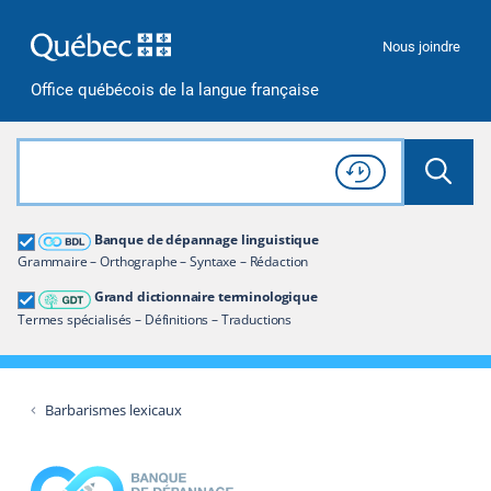
Passer à la recherche
Passer au contenu
Passer à la navigation
Nous joindre
Office québécois de la langue française
Rechercher dans tout le site
Lancer 
Consulter l'
Historique
de recherche
Grand dictionnaire terminologique
Banque de dépannage linguistique
Restreindre aux termes
Grammaire – Orthographe – Syntaxe – Rédaction
Grand dictionnaire terminologique
Termes spécialisés – Définitions – Traductions
Barbarismes lexicaux