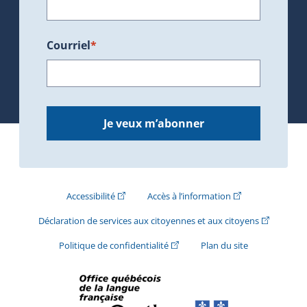
Courriel
*
Je veux m’abonner
(Cet hyperlien externe s'ouvrira dans une nouve
(Cet hyperlien exte
Accessibilité
Accès à l’information
(Cet hyperli
Déclaration de services aux citoyennes et aux citoyens
(Cet hyperlien externe s'ouvrira d
Politique de confidentialité
Plan du site