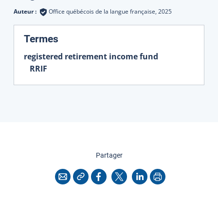
Auteur :
Office québécois de la langue française,
2025
:
Termes
registered retirement income fund
RRIF
cette page
Partager
Copier l'adresse
Imprimer
Courriel
Facebook
X
LinkedIn