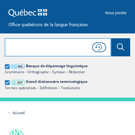
Passer à la recherche
Passer au contenu
Passer à la navigation
Nous joindre
Office québécois de la langue française
Rechercher dans tout le site
Lancer 
Consulter l'
Historique
de recherche
Grand dictionnaire terminologique
Banque de dépannage linguistique
Restreindre aux termes
Grammaire – Orthographe – Syntaxe – Rédaction
Grand dictionnaire terminologique
Termes spécialisés – Définitions – Traductions
Accueil