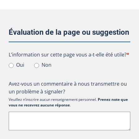
Évaluation de la page ou suggestion
L’information sur cette page vous a-t-elle été utile?
L’information sur cette page vous a-t-elle été utile?
*
Oui
Non
Avez-vous un commentaire à nous transmettre ou
un problème à signaler?
Veuillez n’inscrire aucun renseignement personnel.
Prenez note que
vous ne recevrez aucune réponse
.