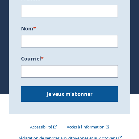
Nom
*
Courriel
*
Je veux m’abonner
(Cet hyperlien externe s'ouvrira dans une nouve
(Cet hyperlien exte
Accessibilité
Accès à l’information
(Cet hyperli
Déclaration de services aux citoyennes et aux citoyens