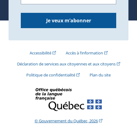
Je veux m’abonner
(Cet hyperlien externe s'ouvrira dans une nouve
(Cet hyperlien exte
Accessibilité
Accès à l’information
(Cet hyperli
Déclaration de services aux citoyennes et aux citoyens
(Cet hyperlien externe s'ouvrira d
Politique de confidentialité
Plan du site
(Cet hyperlien extern
© Gouvernement du Québec, 2026