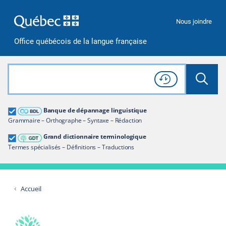
Passer à la recherche
Passer au contenu
Passer à la navigation
Nous joindre
Office québécois de la langue française
Rechercher dans tout le site
Lancer 
Consulter l'
Historique
de recherche
Grand dictionnaire terminologique
Banque de dépannage linguistique
Restreindre aux termes
Grammaire – Orthographe – Syntaxe – Rédaction
Grand dictionnaire terminologique
Termes spécialisés – Définitions – Traductions
Accueil