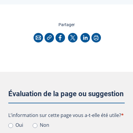
cette page
Partager
Copier l'adresse
Imprimer
Courriel
Facebook
X
LinkedIn
Évaluation de la page ou suggestion
L’information sur cette page vous a-t-elle été utile?
L’information sur cette page vous a-t-elle été utile?
*
Oui
Non