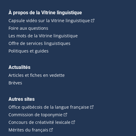
Navigation principale
À propos de la Vitrine linguistique
(Cet hyperlien externe
Capsule vidéo sur la Vitrine linguistique
Foire aux questions
Les mots de la Vitrine linguistique
Offre de services linguistiques
Politiques et guides
Actualités
Articles et fiches en vedette
Brèves
Autres sites
(Cet hyperlien externe 
Office québécois de la langue française
(Cet hyperlien externe s'ouvrira dan
Commission de toponymie
(Cet hyperlien externe s'ouvrira
Concours de créativité lexicale
(Cet hyperlien externe s'ouvrira dans une n
Mérites du français