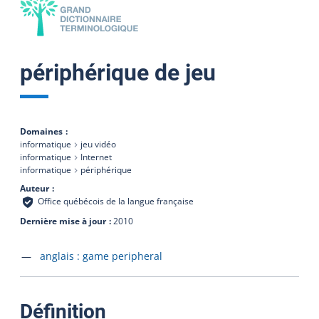
périphérique de jeu
Domaines
informatique
jeu vidéo
informatique
Internet
informatique
périphérique
Auteur
Office québécois de la langue française
Dernière mise à jour
2010
Accéder à la fiche en
anglais :
game peripheral
:
Définition