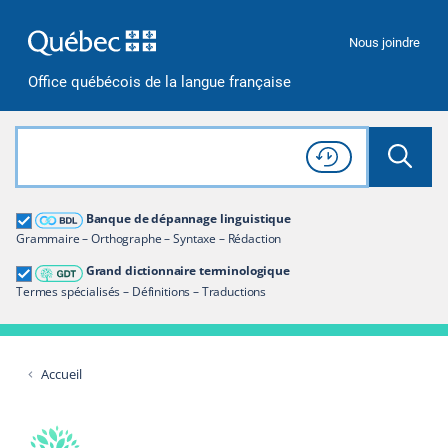
Passer à la recherche
Passer au contenu
Passer à la navigation
Nous joindre
Office québécois de la langue française
Rechercher dans tout le site
Lancer 
Consulter l'
Historique
de recherche
Grand dictionnaire terminologique
Banque de dépannage linguistique
Restreindre aux termes
Grammaire – Orthographe – Syntaxe – Rédaction
Grand dictionnaire terminologique
Termes spécialisés – Définitions – Traductions
Accueil