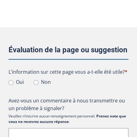
Évaluation de la page ou suggestion
L’information sur cette page vous a-t-elle été utile?
L’information sur cette page vous a-t-elle été utile?
*
Oui
Non
Avez-vous un commentaire à nous transmettre ou
un problème à signaler?
Veuillez n’inscrire aucun renseignement personnel.
Prenez note que
vous ne recevrez aucune réponse
.