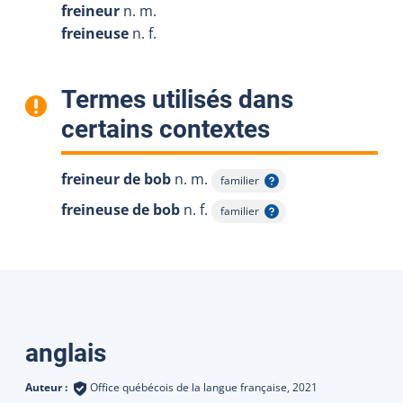
freineur
n. m.
freineuse
n. f.
Termes utilisés dans
:
certains contextes
freineur de bob
n. m.
familier
Afficher l'infobulle
freineuse de bob
n. f.
familier
Afficher l'infobulle
Traductions
anglais
Auteur :
Office québécois de la langue française,
2021