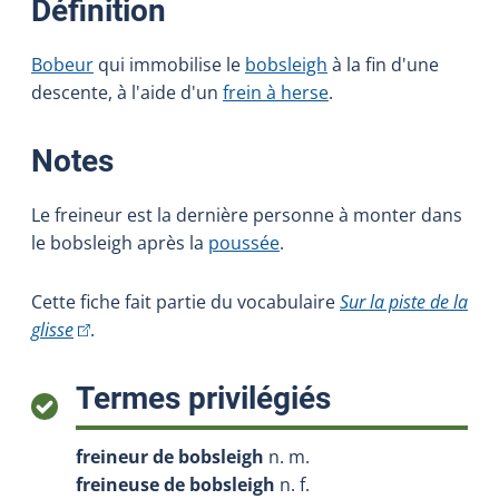
:
Définition
Bobeur
qui immobilise le
bobsleigh
à la fin d'une
descente, à l'aide d'un
frein à herse
.
:
Notes
Le freineur est la dernière personne à monter dans
le bobsleigh après la
poussée
.
Cette fiche fait partie du vocabulaire
Sur la piste de la
(Cet hyperlien externe s'ouvrira dans une nouvelle fenêt
glisse
.
:
Termes privilégiés
freineur de bobsleigh
n. m.
freineuse de bobsleigh
n. f.