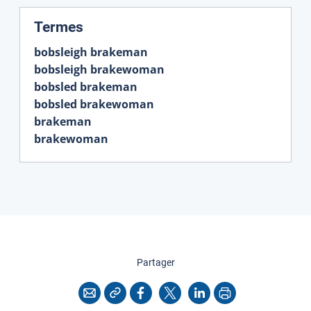
:
Termes
bobsleigh brakeman
bobsleigh brakewoman
bobsled brakeman
bobsled brakewoman
brakeman
brakewoman
cette page
Partager
Copier l'adresse
Imprimer
Courriel
Facebook
X
LinkedIn