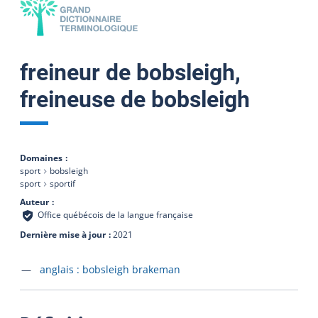
freineur de bobsleigh,
freineuse de bobsleigh
Domaines
sport
bobsleigh
sport
sportif
Auteur
Office québécois de la langue française
Dernière mise à jour
2021
Accéder à la fiche en
anglais :
bobsleigh brakeman