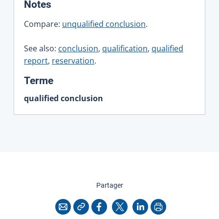
:
Notes
Compare:
unqualified conclusion
.
See also:
conclusion
,
qualification
,
qualified
report
,
reservation
.
:
Terme
qualified conclusion
cette page
Partager
Copier l'adresse
Imprimer
Courriel
Facebook
X
LinkedIn