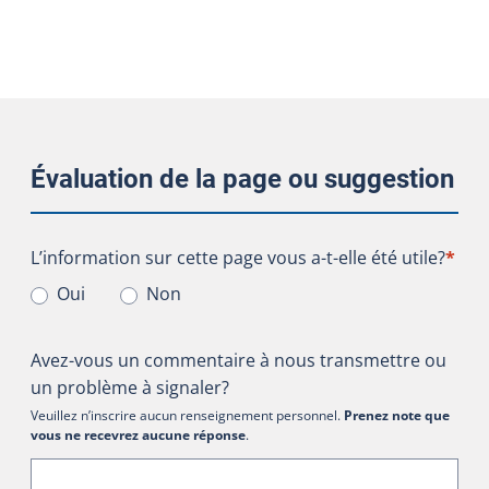
Évaluation de la page ou suggestion
L’information sur cette page vous a-t-elle été utile?
L’information sur cette page vous a-t-elle été utile?
*
Oui
Non
Avez-vous un commentaire à nous transmettre ou
un problème à signaler?
Veuillez n’inscrire aucun renseignement personnel.
Prenez note que
vous ne recevrez aucune réponse
.