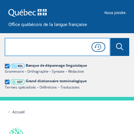
Passer à la recherche
Passer au contenu
Passer à la navigation
Nous joindre
Office québécois de la langue française
Rechercher dans tout le site
Lancer 
Consulter l'
Historique
de recherche
Grand dictionnaire terminologique
Banque de dépannage linguistique
Restreindre aux termes
Grammaire – Orthographe – Syntaxe – Rédaction
Grand dictionnaire terminologique
Termes spécialisés – Définitions – Traductions
Accueil