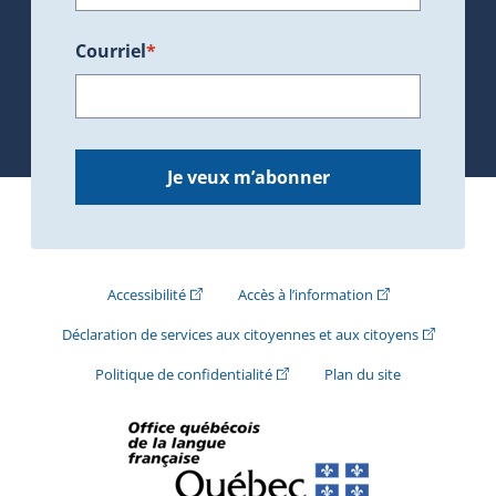
Courriel
*
Je veux m’abonner
(Cet hyperlien externe s'ouvrira dans une nouve
(Cet hyperlien exte
Accessibilité
Accès à l’information
(Cet hyperli
Déclaration de services aux citoyennes et aux citoyens
(Cet hyperlien externe s'ouvrira d
Politique de confidentialité
Plan du site