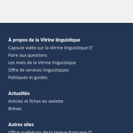
Navigation principale
À propos de la Vitrine linguistique
(Cet hyperlien externe
Capsule vidéo sur la Vitrine linguistique
Foire aux questions
Les mots de la Vitrine linguistique
Offre de services linguistiques
Politiques et guides
Actualités
Articles et fiches en vedette
Brèves
Autres sites
(Cet hyperlien externe 
Office québécois de la langue française