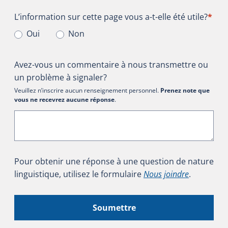
L’information sur cette page vous a-t-elle été utile?
L’information sur cette page vous a-t-elle été utile?
*
Oui
Non
Avez-vous un commentaire à nous transmettre ou
un problème à signaler?
Veuillez n’inscrire aucun renseignement personnel.
Prenez note que
vous ne recevrez aucune réponse
.
Pour obtenir une réponse à une question de nature
linguistique, utilisez le formulaire
Nous joindre
.
Soumettre