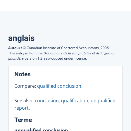
Traductions
anglais
Auteur :
© Canadian Institute of Chartered Accountants,
2006
This entry is from the
Dictionnaire de la comptabilité et de la gestion
financière
version 1.2, reproduced under license.
:
Notes
Compare:
qualified conclusion
.
See also:
conclusion
,
qualification
,
unqualified
report
.
:
Terme
unqualified conclusion