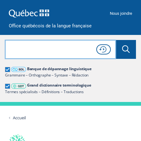
Passer à la recherche
Passer au contenu
Passer à la navigation
Nous joindre
Office québécois de la langue française
Rechercher dans tout le site
Lancer 
Consulter l'
Historique
de recherche
Grand dictionnaire terminologique
Banque de dépannage linguistique
Restreindre aux termes
Grammaire – Orthographe – Syntaxe – Rédaction
Grand dictionnaire terminologique
Termes spécialisés – Définitions – Traductions
Accueil