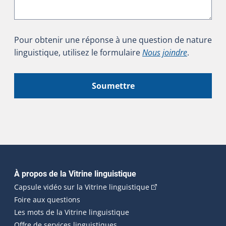
Pour obtenir une réponse à une question de nature
linguistique, utilisez le formulaire
Nous joindre
.
Soumettre
Navigation principale
À propos de la Vitrine linguistique
(Cet hyperlien externe
Capsule vidéo sur la Vitrine linguistique
Foire aux questions
Les mots de la Vitrine linguistique
Offre de services linguistiques