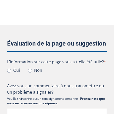
Évaluation de la page ou suggestion
L’information sur cette page vous a-t-elle été utile?
L’information sur cette page vous a-t-elle été utile?
*
Oui
Non
Avez-vous un commentaire à nous transmettre ou
un problème à signaler?
Veuillez n’inscrire aucun renseignement personnel.
Prenez note que
vous ne recevrez aucune réponse
.