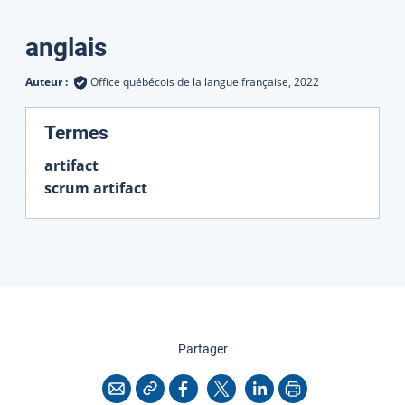
Traductions
anglais
Auteur :
Office québécois de la langue française,
2022
:
Termes
artifact
scrum artifact
cette page
Partager
Copier l'adresse
Imprimer
Courriel
Facebook
X
LinkedIn