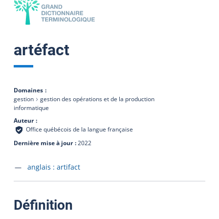
artéfact
Domaines
gestion
gestion des opérations et de la production
informatique
Auteur
Office québécois de la langue française
Dernière mise à jour
2022
Accéder à la fiche en
anglais :
artifact
:
Définition