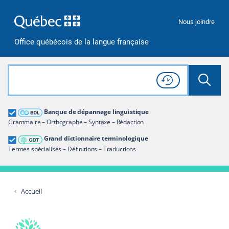
Passer à la recherche
Passer au contenu
Passer à la navigation
Nous joindre
Office québécois de la langue française
Rechercher dans tout le site
Lancer 
Consulter l'
Historique
de recherche
Grand dictionnaire terminologique
Banque de dépannage linguistique
Restreindre aux termes
Grammaire – Orthographe – Syntaxe – Rédaction
Grand dictionnaire terminologique
Termes spécialisés – Définitions – Traductions
Accueil