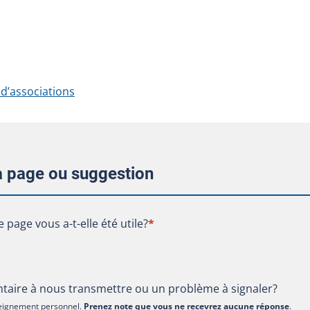
 d’associations
la page ou suggestion
te page vous a-t-elle été utile?
e page vous a-t-elle été utile?
*
aire à nous transmettre ou un problème à signaler?
nseignement personnel.
Prenez note que vous ne recevrez aucune réponse
.