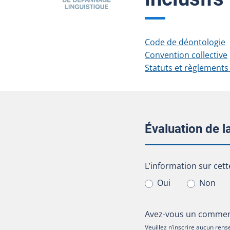
Code de déontologie
Convention collective
Statuts et règlements
Évaluation de 
L’information sur cet
L’information sur cett
Oui
Non
Avez-vous un comment
Veuillez n’inscrire aucun re