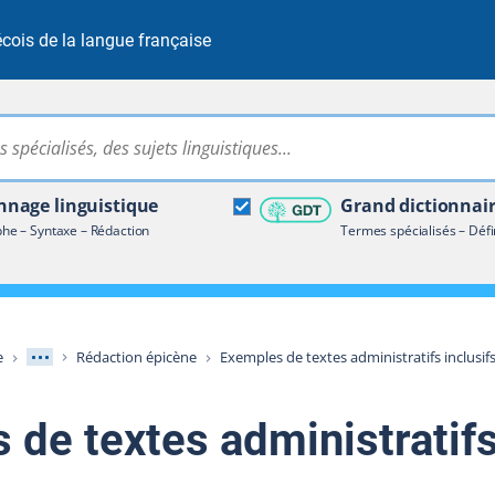
cois de la langue française
Rechercher dans tout le site
ire terminologique
nage linguistique
Grand dictionnai
e – Syntaxe – Rédaction
Termes spécialisés – Défi
Afficher les niveaux intermédiaires
e
Rédaction épicène
Exemples de textes administratifs inclusif
 de textes administratif