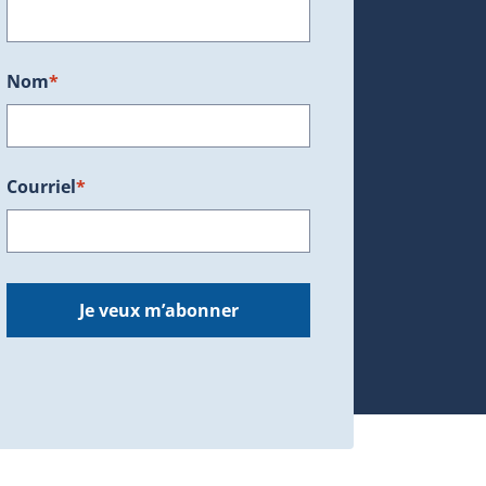
ans une nouvelle fenêtre.)
Nom
*
Courriel
*
dans une nouvelle fenêtre.)
Je veux m’abonner