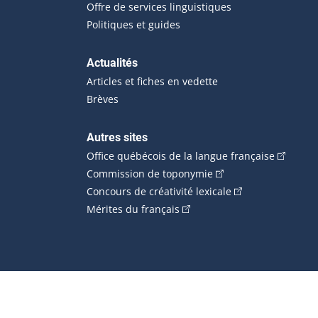
Offre de services linguistiques
Politiques et guides
Actualités
Articles et fiches en vedette
Brèves
Autres sites
(Cet hype
Office québécois de la langue française
(Cet hyperlien externe
Commission de toponymie
(Cet hyperlien ext
Concours de créativité lexicale
(Cet hyperlien externe s'ouvr
Mérites du français