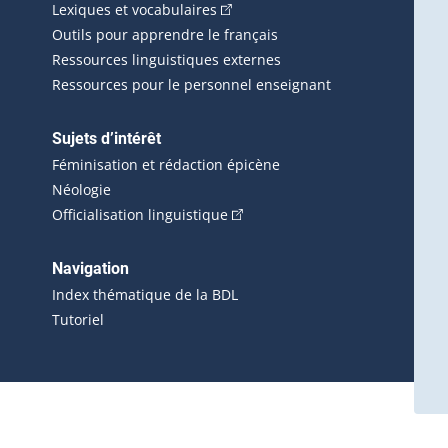
(Cet hyperlien externe s'ouvrira d
Lexiques et vocabulaires
Outils pour apprendre le français
Ressources linguistiques externes
Ressources pour le personnel enseignant
Sujets d’intérêt
Féminisation et rédaction épicène
Néologie
(Cet hyperlien externe s'ouvrira 
Officialisation linguistique
rlien externe s'ouvrira dans une nouvelle fenêtre.)
 s'ouvrira dans une nouvelle fenêtre.)
erne s'ouvrira dans une nouvelle fenêtre.)
Navigation
ira dans une nouvelle fenêtre.)
Index thématique de la BDL
Tutoriel