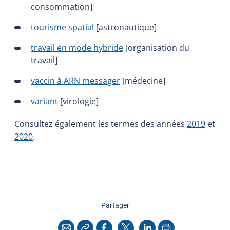
consommation]
tourisme spatial
[astronautique]
travail en mode hybride
[organisation du
travail]
vaccin à ARN messager
[médecine]
variant
[virologie]
Consultez également les termes des années
2019
et
2020
.
cette page
Partager
Copier l'adresse
Imprimer
Courriel
Facebook
X
LinkedIn