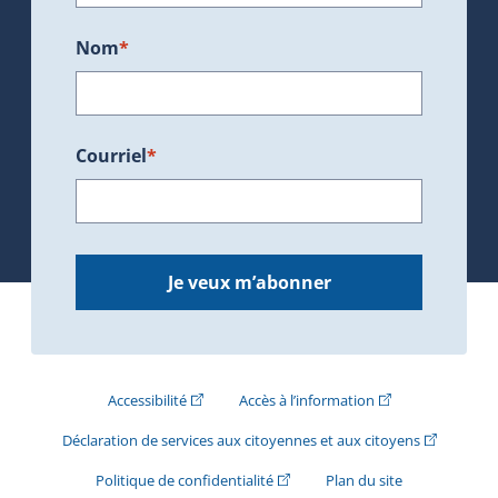
Nom
*
Courriel
*
Je veux m’abonner
(Cet hyperlien externe s'ouvrira dans une nouve
(Cet hyperlien exte
Accessibilité
Accès à l’information
(Cet hyperli
Déclaration de services aux citoyennes et aux citoyens
(Cet hyperlien externe s'ouvrira d
Politique de confidentialité
Plan du site