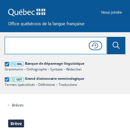
Passer à la recherche
Passer au contenu
Passer à la navigation
Nous joindre
Office québécois de la langue française
Rechercher dans tout le site
Lancer 
Consulter l'
Historique
de recherche
Grand dictionnaire terminologique
Banque de dépannage linguistique
Restreindre aux termes
Grammaire – Orthographe – Syntaxe – Rédaction
Grand dictionnaire terminologique
Termes spécialisés – Définitions – Traductions
Brèves
Brève