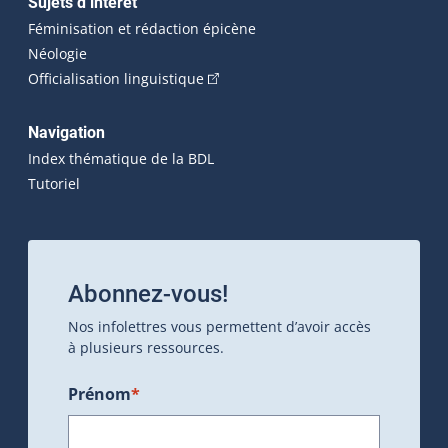
Sujets d’intérêt
Féminisation et rédaction épicène
Néologie
(Cet hyperlien externe s'ouvrira dan
Officialisation linguistique
Navigation
Index thématique de la BDL
Tutoriel
Abonnez-vous!
Nos infolettres vous permettent d’avoir accès
à plusieurs ressources.
Prénom
*