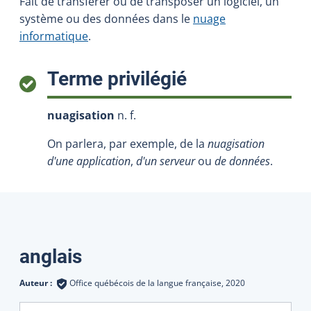
Fait de transférer ou de transposer un logiciel, un
système ou des données dans le
nuage
informatique
.
:
Terme privilégié
nuagisation
n. f.
On parlera, par exemple, de la
nuagisation
d'une application
,
d'un serveur
ou
de données
.
Traductions
anglais
Auteur :
Office québécois de la langue française,
2020