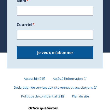
Nom
*
Courriel
*
Je veux m’abonner
(Cet hyperlien externe s'ouvrira dans une nouve
(Cet hyperlien exte
Accessibilité
Accès à l’information
(Cet hyperli
Déclaration de services aux citoyennes et aux citoyens
(Cet hyperlien externe s'ouvrira d
Politique de confidentialité
Plan du site