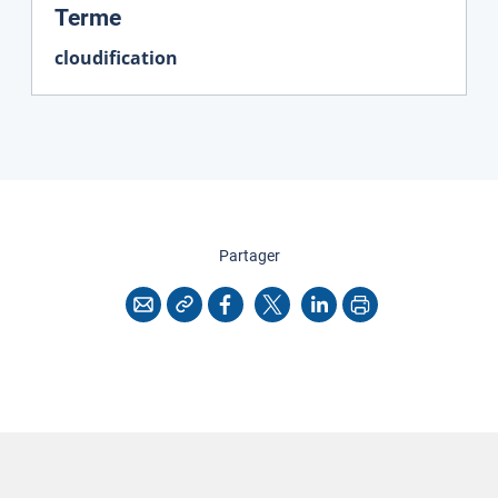
:
Terme
cloudification
cette page
Partager
Copier l'adresse
Imprimer
Courriel
Facebook
X
LinkedIn