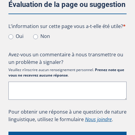
Évaluation de la page ou suggestion
L’information sur cette page vous a-t-elle été utile?
L’information sur cette page vous a-t-elle été utile?
*
Oui
Non
Avez-vous un commentaire à nous transmettre ou
un problème à signaler?
Veuillez n’inscrire aucun renseignement personnel.
Prenez note que
vous ne recevrez aucune réponse
.
Pour obtenir une réponse à une question de nature
linguistique, utilisez le formulaire
Nous joindre
.