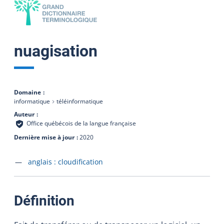
nuagisation
Domaine
informatique
téléinformatique
Auteur
Office québécois de la langue française
Dernière mise à jour
2020
Accéder à la fiche en
anglais :
cloudification
:
Définition