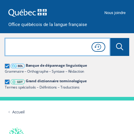
Passer à la recherche
Passer au contenu
Passer à la navigation
Nous joindre
Office québécois de la langue française
Rechercher dans tout le site
Lancer 
Consulter l'
Historique
de recherche
Grand dictionnaire terminologique
Banque de dépannage linguistique
Restreindre aux termes
Grammaire – Orthographe – Syntaxe – Rédaction
Grand dictionnaire terminologique
Termes spécialisés – Définitions – Traductions
Accueil