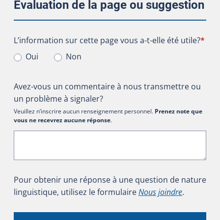
Évaluation de la page ou suggestion
L’information sur cette page vous a-t-elle été utile?
L’information sur cette page vous a-t-elle été utile?
*
Oui
Non
Avez-vous un commentaire à nous transmettre ou
un problème à signaler?
Veuillez n’inscrire aucun renseignement personnel.
Prenez note que
vous ne recevrez aucune réponse
.
Pour obtenir une réponse à une question de nature
linguistique, utilisez le formulaire
Nous joindre
.