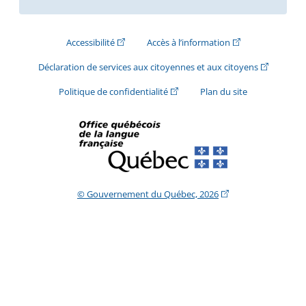
(Cet hyperlien externe s'ouvrira dans une nouve
(Cet hyperlien exte
Accessibilité
Accès à l’information
(Cet hyperli
Déclaration de services aux citoyennes et aux citoyens
(Cet hyperlien externe s'ouvrira d
Politique de confidentialité
Plan du site
(Cet hyperlien extern
© Gouvernement du Québec, 2026