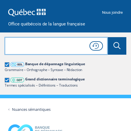
Passer à la recherche
Passer au contenu
Passer à la navigation
Nous joindre
Office québécois de la langue française
Rechercher dans tout le site
Lancer 
Consulter l'
Historique
de recherche
Grand dictionnaire terminologique
Banque de dépannage linguistique
Restreindre aux termes
Grammaire – Orthographe – Syntaxe – Rédaction
Grand dictionnaire terminologique
Termes spécialisés – Définitions – Traductions
Nuances sémantiques