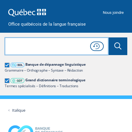
Passer à la recherche
Passer au contenu
Passer à la navigation
Nous joindre
Office québécois de la langue française
Rechercher dans tout le site
Lancer 
Consulter l'
Historique
de recherche
Grand dictionnaire terminologique
Banque de dépannage linguistique
Restreindre aux termes
Grammaire – Orthographe – Syntaxe – Rédaction
Grand dictionnaire terminologique
Termes spécialisés – Définitions – Traductions
Italique