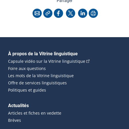
cette page
Partager
Copier l'adresse
Imprimer
Courriel
Facebook
X
LinkedIn
Navigation principale
À propos de la Vitrine linguistique
(Cet hyperlien externe
Capsule vidéo sur la Vitrine linguistique
Foire aux questions
Les mots de la Vitrine linguistique
Offre de services linguistiques
Politiques et guides
Actualités
Articles et fiches en vedette
Brèves