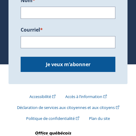
Nom
*
Courriel
*
Je veux m’abonner
(Cet hyperlien externe s'ouvrira dans une nouve
(Cet hyperlien exte
Accessibilité
Accès à l’information
(Cet hyperli
Déclaration de services aux citoyennes et aux citoyens
(Cet hyperlien externe s'ouvrira d
Politique de confidentialité
Plan du site