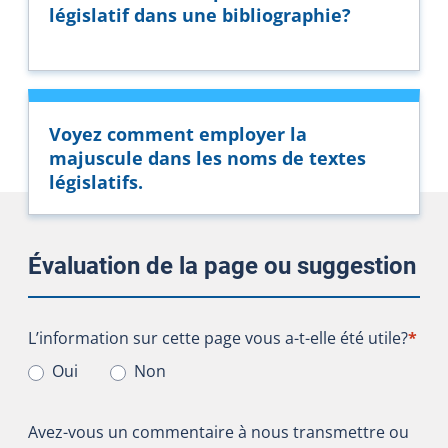
législatif dans une bibliographie?
Voyez comment employer la
majuscule dans les noms de textes
législatifs.
Évaluation de la page ou suggestion
L’information sur cette page vous a-t-elle été utile?
L’information sur cette page vous a-t-elle été utile?
*
Oui
Non
Avez-vous un commentaire à nous transmettre ou