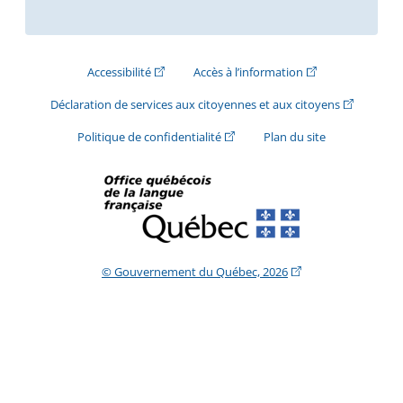
(Cet hyperlien externe s'ouvrira dans une nouve
(Cet hyperlien exte
Accessibilité
Accès à l’information
(Cet hyperli
Déclaration de services aux citoyennes et aux citoyens
(Cet hyperlien externe s'ouvrira d
Politique de confidentialité
Plan du site
(Cet hyperlien extern
© Gouvernement du Québec, 2026