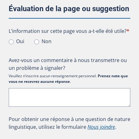
Évaluation de la page ou suggestion
L’information sur cette page vous a-t-elle été utile?
L’information sur cette page vous a-t-elle été utile?
*
Oui
Non
Avez-vous un commentaire à nous transmettre ou
un problème à signaler?
Veuillez n’inscrire aucun renseignement personnel.
Prenez note que
vous ne recevrez aucune réponse
.
Pour obtenir une réponse à une question de nature
linguistique, utilisez le formulaire
Nous joindre
.