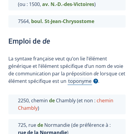
(ou : 1500,
av.
N.-D.-des-Victoires
)
7564,
boul. St-Jean-Chrysostome
Emploi de
de
La syntaxe française veut qu’on lie l’élément
générique et l’élément spécifique d’un nom de voie
de communication par la préposition
de
lorsque cet
élément spécifique est un
toponyme
.
Afficher l'infobulle
2250, chemin
de
Chambly (et non :
chemin
Chambly
)
725, rue
de
Normandie (de préférence à :
rue de la Normandie
)