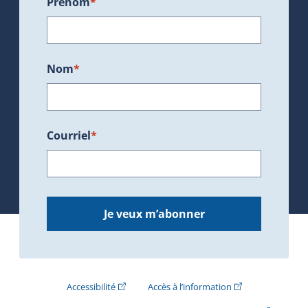
Prénom
*
Nom
*
Courriel
*
Je veux m’abonner
(Cet hyperlien externe s'ouvrira dans une nouve
(Cet hyperlien exte
Accessibilité
Accès à l’information