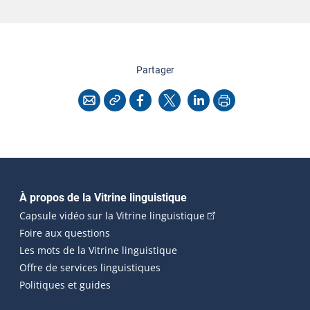
cette page
Partager
Copier l'adresse
Imprimer
Courriel
Facebook
X
LinkedIn
Navigation principale
À propos de la Vitrine linguistique
(Cet hyperlien externe
Capsule vidéo sur la Vitrine linguistique
Foire aux questions
Les mots de la Vitrine linguistique
Offre de services linguistiques
Politiques et guides