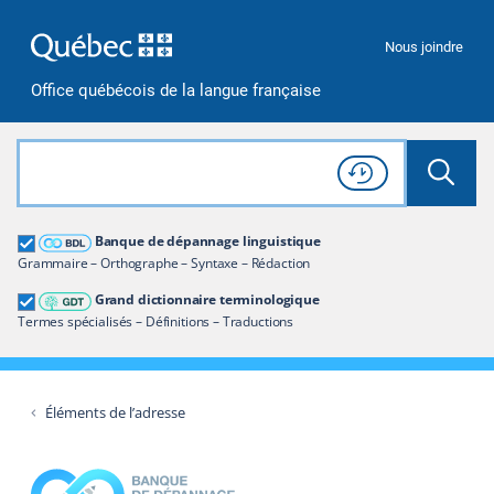
Passer à la recherche
Passer au contenu
Passer à la navigation
Nous joindre
Office québécois de la langue française
Rechercher dans tout le site
Lancer 
Consulter l'
Historique
de recherche
Grand dictionnaire terminologique
Banque de dépannage linguistique
Restreindre aux termes
Grammaire – Orthographe – Syntaxe – Rédaction
Grand dictionnaire terminologique
Termes spécialisés – Définitions – Traductions
Éléments de l’adresse