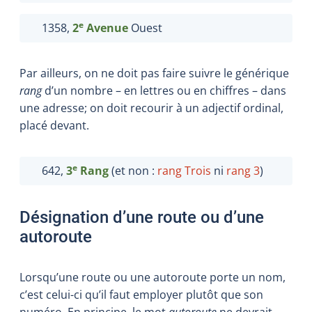
e
1358,
2
Avenue
Ouest
Par ailleurs, on ne doit pas faire suivre le générique
rang
d’un nombre – en lettres ou en chiffres –
dans
une adresse; on doit recourir à un adjectif ordinal,
placé devant.
e
642,
3
Rang
(et non :
rang Trois
ni
rang 3
)
Désignation d’une route ou d’une
autoroute
Lorsqu’une route ou une autoroute porte un nom,
c’est celui-ci qu’il faut employer plutôt que son
numéro. En principe, le mot
autoroute
ne devrait