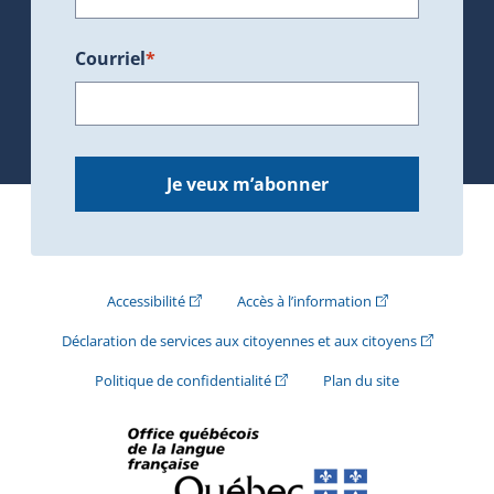
Courriel
*
Je veux m’abonner
(Cet hyperlien externe s'ouvrira dans une nouve
(Cet hyperlien exte
Accessibilité
Accès à l’information
(Cet hyperli
Déclaration de services aux citoyennes et aux citoyens
(Cet hyperlien externe s'ouvrira d
Politique de confidentialité
Plan du site