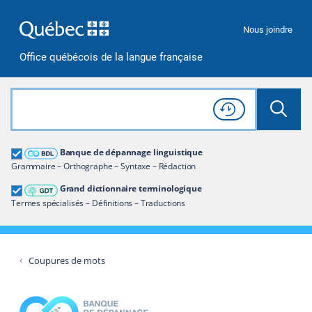
Passer à la recherche
Passer au contenu
Passer à la navigation
Nous joindre
Office québécois de la langue française
Rechercher dans tout le site
Lancer 
Consulter l'
Historique
de recherche
Grand dictionnaire terminologique
Banque de dépannage linguistique
Restreindre aux termes
Grammaire – Orthographe – Syntaxe – Rédaction
Grand dictionnaire terminologique
Termes spécialisés – Définitions – Traductions
Coupures de mots