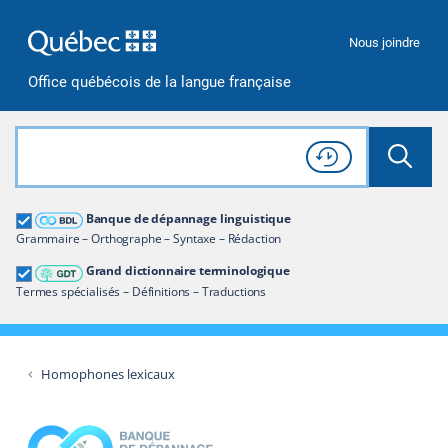
Passer à la recherche
Passer au contenu
Passer à la navigation
Nous joindre
Office québécois de la langue française
Rechercher dans tout le site
Lancer 
Consulter l'
Historique
de recherche
Grand dictionnaire terminologique
Banque de dépannage linguistique
Restreindre aux termes
Grammaire – Orthographe – Syntaxe – Rédaction
Grand dictionnaire terminologique
Termes spécialisés – Définitions – Traductions
Homophones lexicaux