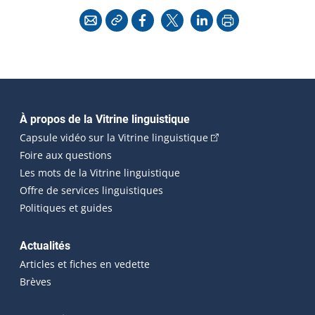
Copier l'adresse
Imprimer
Courriel
Facebook
X
LinkedIn
Navigation principale
À propos de la Vitrine linguistique
(Cet hyperlien externe
Capsule vidéo sur la Vitrine linguistique
Foire aux questions
Les mots de la Vitrine linguistique
Offre de services linguistiques
Politiques et guides
Actualités
Articles et fiches en vedette
Brèves