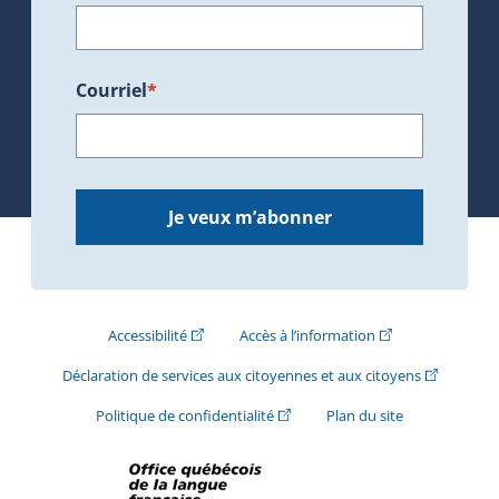
Courriel
*
Je veux m’abonner
(Cet hyperlien externe s'ouvrira dans une nouve
(Cet hyperlien exte
Accessibilité
Accès à l’information
(Cet hyperli
Déclaration de services aux citoyennes et aux citoyens
(Cet hyperlien externe s'ouvrira d
Politique de confidentialité
Plan du site