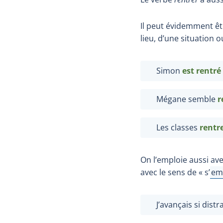
Il peut évidemment êtr
lieu, d’une situation o
Simon
est rentré
Mégane semble
r
Les classes
rentr
On l’emploie aussi av
avec le sens de
« s’
em
Aff
J’avançais si dis