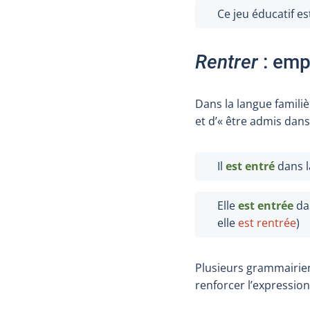
Ce jeu éducatif es
Rentrer
: emp
Dans la langue familiè
et d’« être admis dan
Il
est entré
dans la
Elle
est entrée
dan
elle
est rentrée
)
Plusieurs grammairie
renforcer l’expression.