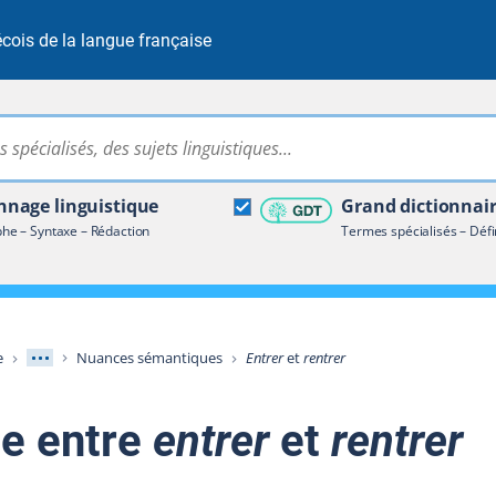
cois de la langue française
Rechercher dans tout le site
ire terminologique
nage linguistique
Grand dictionnai
e – Syntaxe – Rédaction
Termes spécialisés – Défi
Afficher les niveaux intermédiaires
e
Nuances sémantiques
Entrer
et
rentrer
ce entre
entrer
et
rentrer