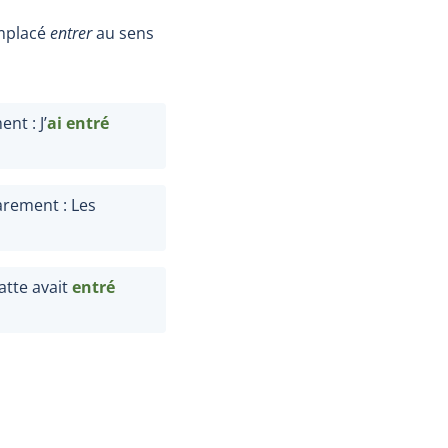
mplacé
entrer
au sens
nt : J’
ai entré
rarement : Les
atte avait
en
tré