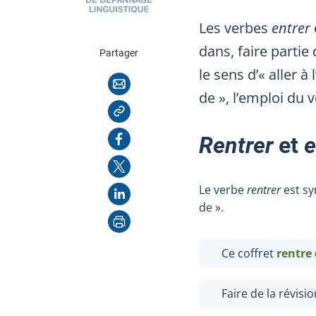
Les verbes
entrer
dans, faire partie
cette page
Partager
le sens d’« aller 
Courriel
de », l’emploi du 
Copier l'adresse
Facebook
Rentrer
et
e
X
Le verbe
rentrer
est s
LinkedIn
de ».
Imprimer
Ce coffret
rentre
Faire de la révisi