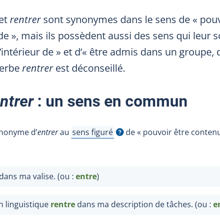
et
rentrer
sont synonymes dans le sens de « pouv
 de », mais ils possèdent aussi des sens qui leur
à l’intérieur de » et d’« être admis dans un group
verbe
rentrer
est déconseillé.
ntrer
: un sens en commun
ynonyme d’
entrer
au
sens figuré
de « pouvoir être contenu
Afficher l'infobulle
dans ma valise. (ou :
entre
)
on linguistique
rentre
dans ma description de tâches. (ou :
e