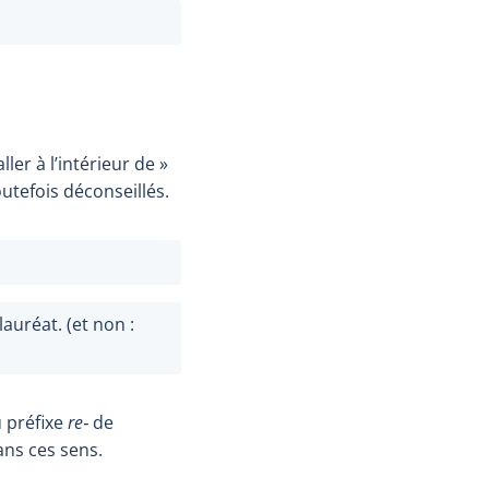
ller à l’intérieur de »
utefois déconseillés.
auréat. (et non :
u préfixe
re‑
de
ns ces sens.