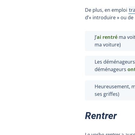
De plus, en emploi
tra
Aff
d’« introduire » ou de 
J’
ai
rentré
ma voitu
ma voiture
)
Les déménageur
déménageurs
ont
Heureusement, ma
ses griffes
)
Rentrer
Le verbe
rentrer
a auss