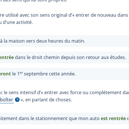
e utilisé avec son sens original d’« entrer de nouveau dans 
u d’une activité.
à la maison vers deux heures du matin.
entrée
dans le droit chemin depuis son retour aux études.
er
eront
le 1
septembre cette année.
ec le sens intensif d’« entrer avec force ou complètement d
boîter
»
, en parlant de choses.
icher l'infobulle
traitement dans le stationnement que mon auto
est
rentr
ée
d