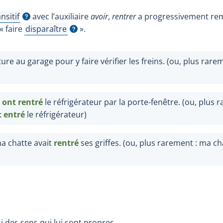
nsitif
avec l’auxiliaire
avoir
,
rentrer
a progressivement re
icher l'infobulle
« faire
disparaître
».
Afficher l'infobulle
re au garage pour y faire vérifier les freins. (ou, plus rareme
s
ont
r
entré
le réfrigérateur par la porte-fenêtre. (ou, plus 
 entré
le réfrigérateur
)
 chatte avait
rentré
ses griffes. (ou, plus rarement : ma ch
i des sens qui lui sont propres.