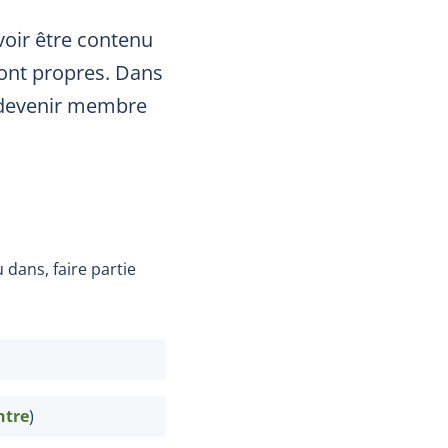
oir être contenu
 sont propres. Dans
e, devenir membre
 dans, faire partie
ntre
)