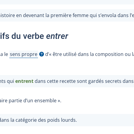
histoire en devenant la première femme qui s’envola dans l’
ifs du verbe
entrer
a le
sens propre
d’« être utilisé dans la composition ou l
Afficher l'infobulle
nts qui
entrent
dans cette recette sont gardés secrets dans 
 faire partie d’un ensemble ».
ans la catégorie des poids lourds.