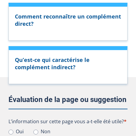
Comment reconnaître un complément
direct?
Qu’est-ce qui caractérise le
complément indirect?
Évaluation de la page ou suggestion
L’information sur cette page vous a-t-elle été utile?
L’information sur cette page vous a-t-elle été utile?
*
Oui
Non