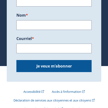
Nom
*
Courriel
*
Je veux m’abonner
(Cet hyperlien externe s'ouvrira dans une nouve
(Cet hyperlien exte
Accessibilité
Accès à l’information
(Cet hyperli
Déclaration de services aux citoyennes et aux citoyens