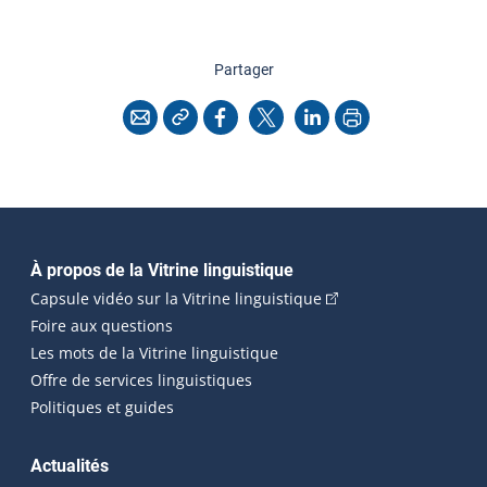
cette page
Partager
Copier l'adresse
Imprimer
Courriel
Facebook
X
LinkedIn
Navigation principale
À propos de la Vitrine linguistique
(Cet hyperlien externe
Capsule vidéo sur la Vitrine linguistique
Foire aux questions
Les mots de la Vitrine linguistique
Offre de services linguistiques
Politiques et guides
Actualités