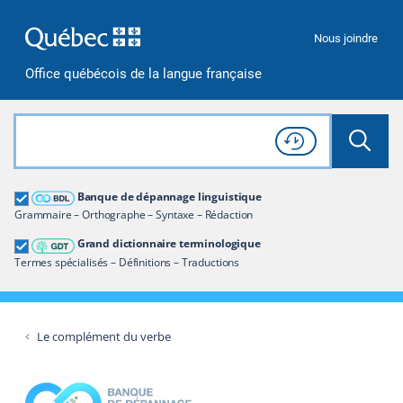
Passer à la recherche
Passer au contenu
Passer à la navigation
Nous joindre
Office québécois de la langue française
Rechercher dans tout le site
Lancer 
Consulter l'
Historique
de recherche
Grand dictionnaire terminologique
Banque de dépannage linguistique
Restreindre aux termes
Grammaire – Orthographe – Syntaxe – Rédaction
Grand dictionnaire terminologique
Termes spécialisés – Définitions – Traductions
Le complément du verbe