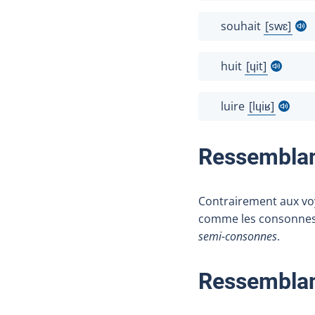
souhait
swɛ
Afficher l
huit
ɥit
Afficher l'in
luire
lɥiʁ
Afficher l'in
Ressemblan
Contrairement aux voy
comme les consonnes, 
semi-consonnes
.
Ressemblan