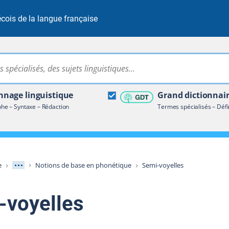
cois de la langue française
Rechercher dans tout le site
ire terminologique
nage linguistique
Grand dictionnai
e – Syntaxe – Rédaction
Termes spécialisés – Défi
Afficher les niveaux intermédiaires
e
Notions de base en phonétique
Semi-voyelles
-voyelles