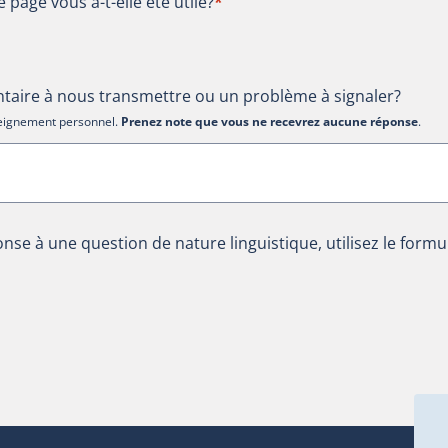
te page vous a-t-elle été utile?
e page vous a-t-elle été utile?
*
aire à nous transmettre ou un problème à signaler?
nseignement personnel.
Prenez note que vous ne recevrez aucune réponse
.
nse à une question de nature linguistique, utilisez le formu