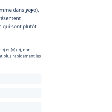
(comme dans
y
o
y
o),
présentent
s qui sont plutôt
ou
) et [y] (
u
), dont
ant plus rapidement les