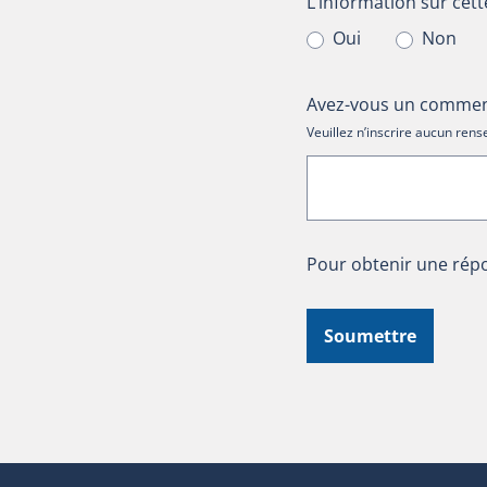
L’information sur cet
L’information sur cett
Oui
Non
Avez-vous un comment
Veuillez n’inscrire aucun re
Pour obtenir une répo
Soumettre