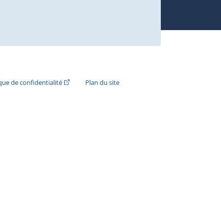
n externe s'ouvrira dans une nouvelle fenêtre.)
(Cet hyperlien externe s'ouvrira dans une nouvelle fenê
ique de confidentialité
Plan du site
e s'ouvrira dans une nouvelle fenêtre.)