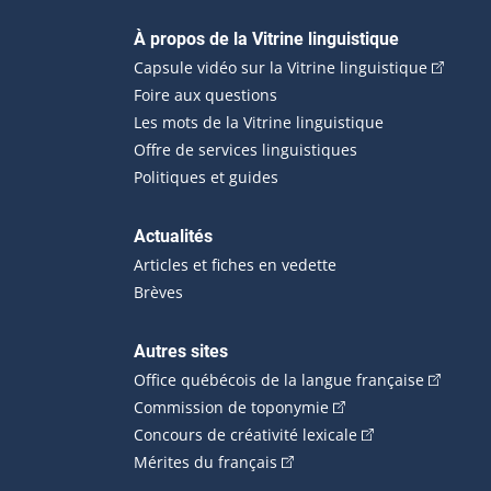
Navigation principale
À propos de la Vitrine linguistique
(Cet hyp
Capsule vidéo sur la Vitrine linguistique
Foire aux questions
Les mots de la Vitrine linguistique
Offre de services linguistiques
Politiques et guides
Actualités
Articles et fiches en vedette
Brèves
Autres sites
(Cet hype
Office québécois de la langue française
(Cet hyperlien externe
Commission de toponymie
(Cet hyperlien ext
Concours de créativité lexicale
(Cet hyperlien externe s'ouvr
Mérites du français