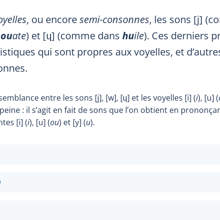
oyelles
, ou encore
semi-consonnes
, les sons [j] 
s
ou
ate
) et [
ɥ
] (comme dans
hu
ile
). Ces derniers 
istiques qui sont propres aux voyelles, et d’autre
onnes.
mblance entre les sons [j], [w], [
ɥ
] et les voyelles [i] (
i
), [u] (
à peine : il s’agit en fait de sons que l’on obtient en prononç
es [i] (
i
), [u] (
ou
) et [y] (
u
).
fobulle
'infobulle
infobulle