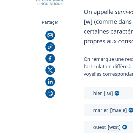
On appelle
semi-v
[w] (comme dan
cette page
Partager
certaines caractér
Courriel
propres aux cons
Copier l'adresse
Facebook
On remarque une resse
l’articulation diffère 
X
voyelles correspondant
LinkedIn
Imprimer
hier
jɛʁ
Afficher l'in
marier
maʁje
Afficher l
ouest
wɛst
Afficher l'