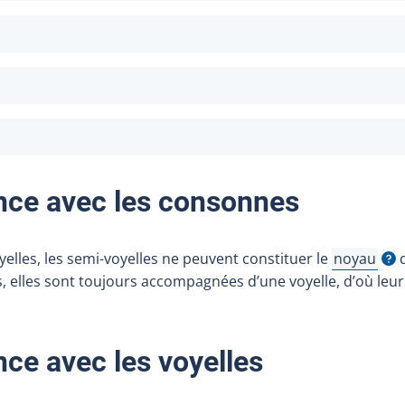
'infobulle
fobulle
fobulle
ce avec les consonnes
elles, les semi-voyelles ne peuvent constituer le
noyau
d
Afficher l'
elles sont toujours accompagnées d’une voyelle, d’où leur
ce avec les voyelles