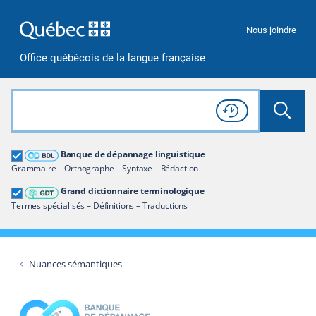
Passer à la recherche
Passer au contenu
Passer à la navigation
Nous joindre
Office québécois de la langue française
Rechercher dans tout le site
Lancer 
Consulter l'
Historique
de recherche
Grand dictionnaire terminologique
Banque de dépannage linguistique
Restreindre aux termes
Grammaire – Orthographe – Syntaxe – Rédaction
Grand dictionnaire terminologique
Termes spécialisés – Définitions – Traductions
Nuances sémantiques