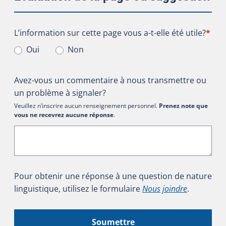
L’information sur cette page vous a-t-elle été utile?
L’information sur cette page vous a-t-elle été utile?
*
Oui
Non
Avez-vous un commentaire à nous transmettre ou
un problème à signaler?
Veuillez n’inscrire aucun renseignement personnel.
Prenez note que
vous ne recevrez aucune réponse
.
Pour obtenir une réponse à une question de nature
linguistique, utilisez le formulaire
Nous joindre
.
Soumettre