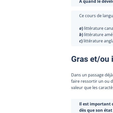
À quand le dével
Ce cours de langue
a
)
littérature can
b
)
littérature amé
c
)
littérature angl
Gras et/ou 
Dans un passage déjà e
faire ressortir un ou 
valeur que les caractè
Il est important
dès que son état