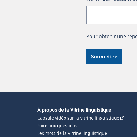
Pour obtenir une répo
Soumettre
Navigation principale
À propos de la Vitrine linguistique
(Cet hyp
Capsule vidéo sur la Vitrine linguistique
Foire aux questions
Les mots de la Vitrine linguistique