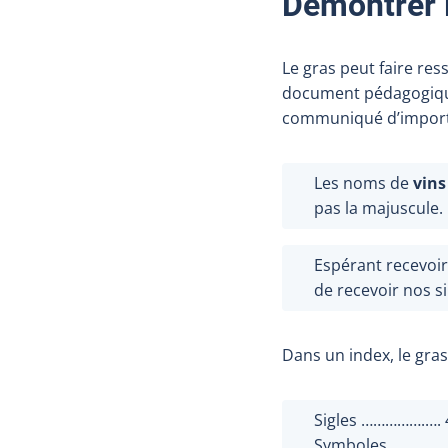
Démontrer 
Le gras peut faire re
document pédagogique,
communiqué d’impor
Les noms de
vins
pas la majuscule.
Espérant recevoir
de recevoir nos s
Dans un index, le gra
Sigles …………….…. 
Symboles …….….…