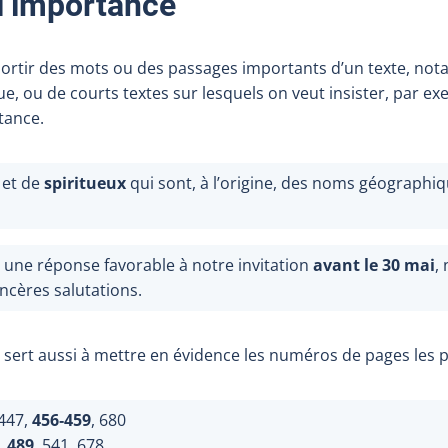
l’importance
ssortir des mots ou des passages importants d’un texte, n
 ou de courts textes sur lesquels on veut insister, par e
tance.
et de
spiritueux
qui sont, à l’origine, des noms géographi
 une réponse favorable à notre invitation
avant le 30 mai
,
incères salutations.
s sert aussi à mettre en évidence les numéros de pages les 
447,
456‑459
, 680
.
489
, 541, 678