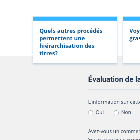
Quels autres procédés
Voy
permettent une
gra
hiérarchisation des
titres?
Évaluation de 
L’information sur cet
L’information sur cett
Oui
Non
Avez-vous un comment
Veuillez n’inscrire aucun re