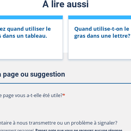
À lire aussi
ez quand utiliser le
Quand utilise-t-on le
s dans un tableau.
gras dans une lettre?
la page ou suggestion
te page vous a-t-elle été utile?
e page vous a-t-elle été utile?
*
aire à nous transmettre ou un problème à signaler?
nseignement personnel.
Prenez note que vous ne recevrez aucune réponse
.