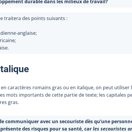
oppement durable dans les milieux de travail?
 traitera des points suivants :
adienne-anglaise;
ricaine;
aise.
italique
n caractères romains gras ou en italique, on peut utiliser l
des mots importants de cette partie de texte; les capitales 
res gras.
 de communiquer avec un secouriste dès qu’une personne
 présente des risques pour sa santé, car
les secouristes o