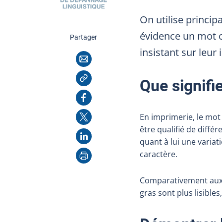
On utilise princip
évidence un mot o
cette page
Partager
insistant sur leur
Courriel
Copier l'adresse
Que signifi
Facebook
X
En imprimerie, le mo
être qualifié de différ
LinkedIn
quant à lui une varia
Imprimer
caractère.
Comparativement aux ca
gras sont plus lisibles