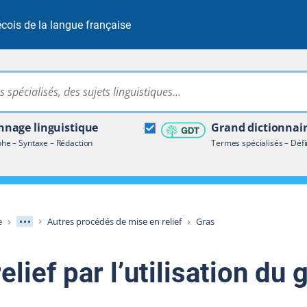
cois de la langue française
Rechercher dans tout le site
ire terminologique
nage linguistique
Grand dictionnai
e – Syntaxe – Rédaction
Termes spécialisés – Défi
Afficher les niveaux intermédiaires
e
Autres procédés de mise en relief
Gras
elief par l’utilisation du 