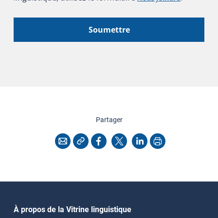
Soumettre
cette page
Partager
Copier l'adresse
Imprimer
Courriel
Facebook
X
LinkedIn
Navigation principale
À propos de la Vitrine linguistique