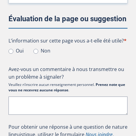
Évaluation de la page ou suggestion
L’information sur cette page vous a-t-elle été utile?
L’information sur cette page vous a-t-elle été utile?
*
Oui
Non
Avez-vous un commentaire à nous transmettre ou
un problème à signaler?
Veuillez n’inscrire aucun renseignement personnel.
Prenez note que
vous ne recevrez aucune réponse
.
Pour obtenir une réponse à une question de nature
linguistique, utilisez le formulaire
Nous joindre
.