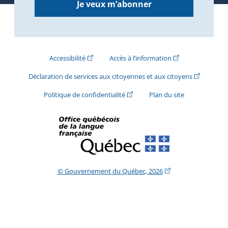
Je veux m’abonner
(Cet hyperlien externe s'ouvrira dans une nouve
(Cet hyperlien exte
Accessibilité
Accès à l’information
(Cet hyperli
Déclaration de services aux citoyennes et aux citoyens
(Cet hyperlien externe s'ouvrira d
Politique de confidentialité
Plan du site
(Cet hyperlien extern
© Gouvernement du Québec, 2026