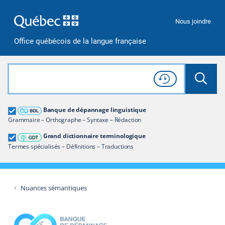
Passer à la recherche
Passer au contenu
Passer à la navigation
Nous joindre
Office québécois de la langue française
Rechercher dans tout le site
Lancer 
Consulter l'
Historique
de recherche
Grand dictionnaire terminologique
Banque de dépannage linguistique
Restreindre aux termes
Grammaire – Orthographe – Syntaxe – Rédaction
Grand dictionnaire terminologique
Termes spécialisés – Définitions – Traductions
Nuances sémantiques